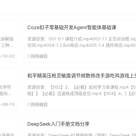
Coze扣子零基础开发Agent智能体基础课
战讲解插
资源目录：001-0.1 课程介绍.mp4002-1.1 主页对话框.mp
？三种方
空间.mp4004-1.3 Bot商店.mp4005-1.4 插件商店.mp40
间....
5-10-02
网络编程
和平精英压枪灵敏度调节帧数修改手游吃鸡游戏上
环和字符
资源目录：【002】2、【必看】如何学习本课程.mp4【0
_面向对
础】】【必看】迅速练成顶级走位.mp4【004】4、]【
mp4【005】5、【基础】正确游戏设置.mp4【00...
-09-13
网络编程
用
DeepSeek入门手册文档分享
多场景应
资源目录：DeepSeek-R1使用指南（简版）DeepSeek