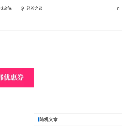
味杂陈
经验之谈
随机文章