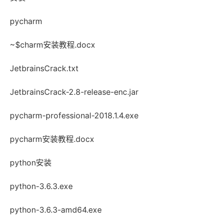
pycharm
~$charm安装教程.docx
JetbrainsCrack.txt
JetbrainsCrack-2.8-release-enc.jar
pycharm-professional-2018.1.4.exe
pycharm安装教程.docx
python安装
python-3.6.3.exe
python-3.6.3-amd64.exe