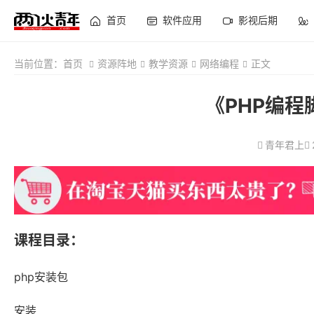
首页
软件应用
影视后期
当前位置：
首页
资源阵地
教学资源
网络编程
正文
《PHP编
青年君上
课程目录：
php安装包
安装