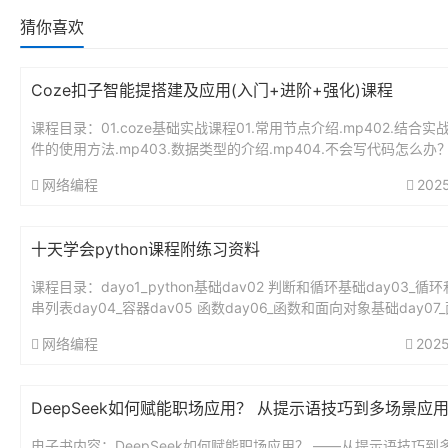
猜你喜欢
Coze扣子智能提搭建及应用(入门+进阶+强化)课程
课程目录：01.coze基础实战课程01.常用节点介绍.mp402.结合实
件的使用方法.mp403.数据类型的介绍.mp404.不会写代码怎么办
式交给你。.mp405.证件照换背景.m...
网络编程
202
十天学会python课程附练习资料
课程目录：dayo1_python基础dav02 判断和循环基础day03_循
串列表day04_容器dav05 函数day06_函数和面向对象基础day07
象dav08 文件和异常da...
网络编程
2025
DeepSeek如何赋能职场应用？ 从提示语技巧到多场景应
电子书内容：DeepSeek如何赋能职场应用？ ——从提示语技巧到