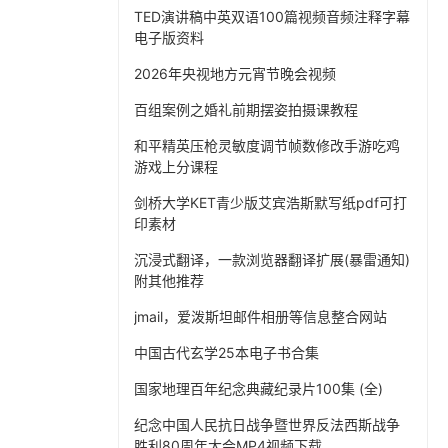
TED演讲稿中英双语100篇视频音频注释字幕
电子版资料
2026年央视地方元宵节晚会视频
百组案例之婚礼前期摆姿拍摄课教程
和平精英压枪灵敏度调节帧数修改手游吃鸡
游戏上分课程
剑桥大学KET青少版艾宾浩斯默写纸pdf可打
印素材
沉浸式翻译，一款浏览器翻译扩展(暴雷通知)
附其他推荐
jmail，爱泼斯坦邮件相册等信息整合网站
中国古代玄学25本电子书合集
国家地理百年纪念典藏纪录片100集 (全)
纪念中国人民抗日战争暨世界反法西斯战争
胜利80周年大会MP4视频下载