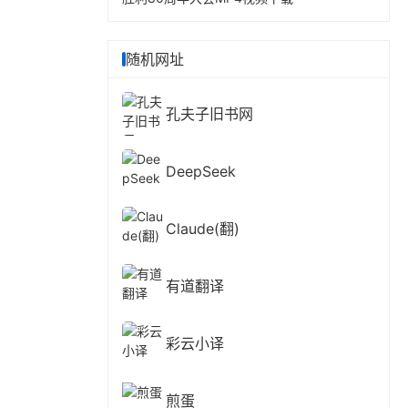
随机网址
孔夫子旧书网
DeepSeek
Claude(翻)
有道翻译
彩云小译
煎蛋