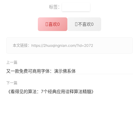
标签：
盈利性增长
喜欢
0
不喜欢
0
本文链接：
https://2huoqingnian.com/?id=2072
上一篇
又一款免费可商用字体：演示佛系体
下一篇
《看得见的算法：7个经典应用诠释算法精髓》