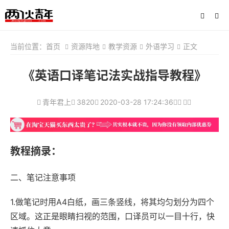
当前位置：
首页
资源阵地
教学资源
外语学习
正文
《英语口译笔记法实战指导教程》
青年君上
3820
2020-03-28 17:24:36
教程摘录：
二、笔记注意事项
1.做笔记时用A4白纸，画三条竖线，将其均匀划分为四个
区域。这正是眼睛扫视的范围，口译员可以一目十行，快