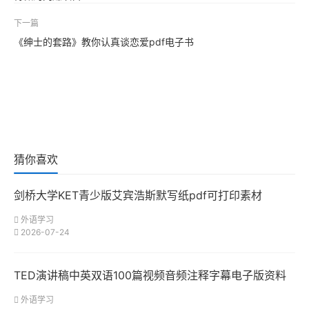
下一篇
《绅士的套路》教你认真谈恋爱pdf电子书
猜你喜欢
剑桥大学KET青少版艾宾浩斯默写纸pdf可打印素材
外语学习
2026-07-24
TED演讲稿中英双语100篇视频音频注释字幕电子版资料
外语学习