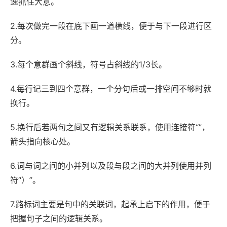
速抓住大意。
2.每次做完一段在底下画一道横线，便于与下一段进行区
分。
3.每个意群画个斜线，符号占斜线的1/3长。
4.每行记三到四个意群，一个分句后或一排空间不够时就
换行。
5.换行后若两句之间又有逻辑关系联系，使用连接符“”，
箭头指向核心处。
6.词与词之间的小并列以及段与段之间的大并列使用并列
符“）”。
7.路标词主要是句中的关联词，起承上启下的作用，便于
把握句子之间的逻辑关系。