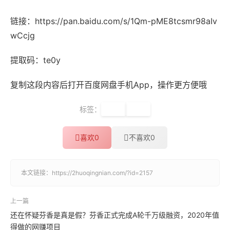
链接：https://pan.baidu.com/s/1Qm-pME8tcsmr98aIv
wCcjg
提取码：te0y
复制这段内容后打开百度网盘手机App，操作更方便哦
标签：
英语
口译
喜欢
0
不喜欢
0
本文链接：
https://2huoqingnian.com/?id=2157
上一篇
还在怀疑芬香是真是假？芬香正式完成A轮千万级融资，2020年值
得做的网赚项目