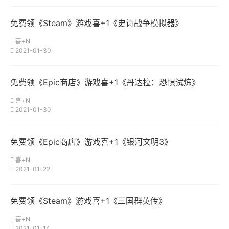
免费领《Steam》游戏喜+1《史诗战争模拟器》
喜+N
2021-01-30
免费领《Epic商店》游戏喜+1《丹达拉：恐惧试炼》
喜+N
2021-01-30
免费领《Epic商店》游戏喜+1《银河文明3》
喜+N
2021-01-22
免费领《Steam》游戏喜+1《三国群英传》
喜+N
2021-01-14