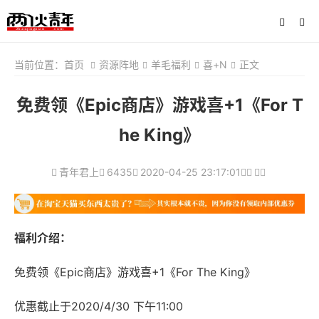
当前位置：
首页
资源阵地
羊毛福利
喜+N
正文
免费领《Epic商店》游戏喜+1《For T
he King》
青年君上
6435
2020-04-25 23:17:01
福利介绍：
免费领《Epic商店》游戏喜+1《For The King》
优惠截止于2020/4/30 下午11:00