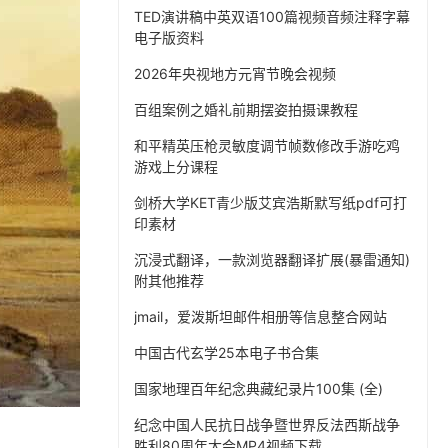
TED演讲稿中英双语100篇视频音频注释字幕
电子版资料
2026年央视地方元宵节晚会视频
百组案例之婚礼前期摆姿拍摄课教程
和平精英压枪灵敏度调节帧数修改手游吃鸡
游戏上分课程
剑桥大学KET青少版艾宾浩斯默写纸pdf可打
印素材
沉浸式翻译，一款浏览器翻译扩展(暴雷通知)
附其他推荐
jmail，爱泼斯坦邮件相册等信息整合网站
中国古代玄学25本电子书合集
国家地理百年纪念典藏纪录片100集 (全)
纪念中国人民抗日战争暨世界反法西斯战争
胜利80周年大会MP4视频下载