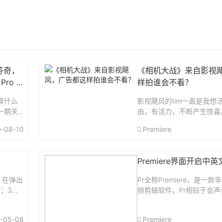
达芬奇，
《相机大战》来自影视
Pro X
样拍谁会不看？
择什么
影视飓风的tim一直是我想
一期关
由，有活力，不断产生惊喜。
、达芬
书的时候，我就关注他了，
-08-10
Premiere
Pro X性
这个UP主，真实不掩饰太
向观众传达。有人说，作为
该...
Premiere界面开启中
，在弹出
Pr全称Premiere，是一
；3、
频剪辑软件。Pr相较于会
等家用剪辑软件来说，稍难
多时候，新同学都会找到一
-05-08
Premiere
习。国内的Pr教程很全很多，