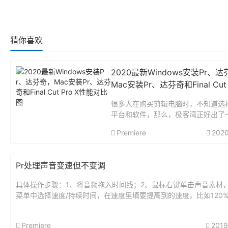
猜你喜欢
2020最新Windows安装Pr、
Mac安装Pr、达芬奇和Final Cut 
性能对比图
很多人在购买剪辑电脑时，不知道选
平台和软件，那么，极客湾正好出了
于这方面的介绍：Windows安装Pr
Premiere
2020
奇，Mac安装Pr、达芬奇和Final Cut 
能对比。截图来自极客...
Pr处理声音变速但不变调
具体操作步骤：1、将音频拖入时间线；2、鼠标右键单击声音素材
菜单中选择速度/持续时间，在速度里填要提高到的速度，比如120%
效果搜索音高 ，找到音高换档器，拖音高换档器到声音素材上...
Premiere
2019