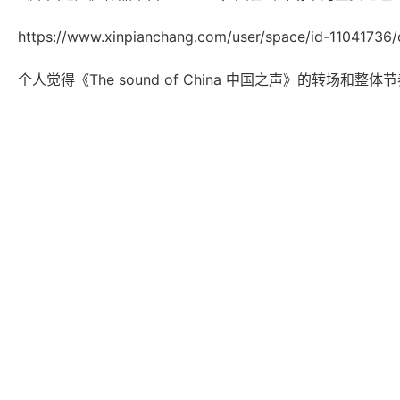
https://www.xinpianchang.com/user/space/id-11041736/
个人觉得《The sound of China 中国之声》的转场