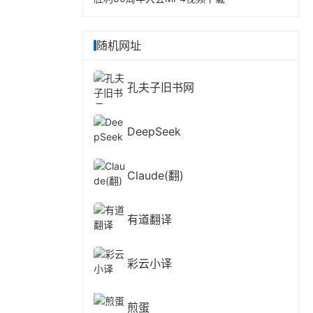
随机网址
孔夫子旧书网
DeepSeek
Claude(翻)
有道翻译
彩云小译
煎蛋