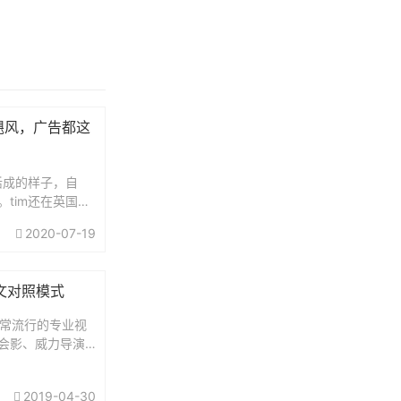
飓风，广告都这
活成的样子，自
tim还在英国读
打心里非常喜欢
2020-07-19
多，高兴和苦闷会
一名UP主，应
英文对照模式
款非常流行的专业视
声会影、威力导演
入门。所以，大
些入门教程去学
2019-04-30
但是良莠...