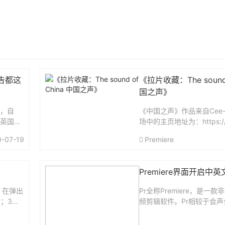
告都这
《拉片收藏：The sound 
国之声》
子，自
《中国之声》作品来自Cee-
在英国读
场中的主页地址为：https://w
常喜欢
ang.com/user/space/id-
0-07-19
Premiere
和苦闷会
觉得《The sound...
，应
Premiere界面开启中
，在弹出
Pr全称Premiere，是一
；3、
频剪辑软件。Pr相较于会
等家用剪辑软件来说，稍难
多时候，新同学都会找到一