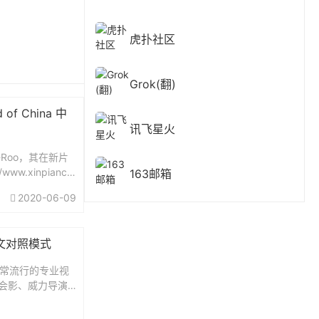
虎扑社区
Grok(翻)
of China 中
讯飞星火
Roo，其在新片
ww.xinpianch
163邮箱
11041736/d-1个人
2020-06-09
英文对照模式
款非常流行的专业视
声会影、威力导演
入门。所以，大
些入门教程去学