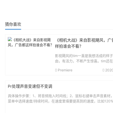
猜你喜欢
《相机大战》来自影视飓风，广
样拍谁会不看？
影视飓风的tim一直是我想活成的样
由，有活力，不断产生惊喜。tim还
书的时候，我就关注他了，打心里非
Premiere
202
这个UP主，真实不掩饰太多，高兴
向观众传达。有人说，作为一名UP主
该...
Pr处理声音变速但不变调
具体操作步骤：1、将音频拖入时间线；2、鼠标右键单击声音素材
菜单中选择速度/持续时间，在速度里填要提高到的速度，比如120%
效果搜索音高 ，找到音高换档器，拖音高换档器到声音素材上...