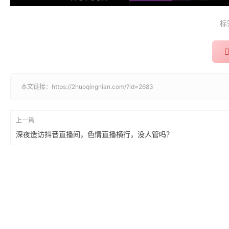
标
本文链接：
https://2huoqingnian.com/?id=2683
上一篇
深夜造访抖音直播间，色情直播横行，没人管吗？