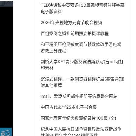
TED演讲稿中英双语100篇视频音频注释字幕
电子版资料
2026年央视地方元宵节晚会视频
百组案例之婚礼前期摆姿拍摄课教程
和平精英压枪灵敏度调节帧数修改手游吃鸡
游戏上分课程
剑桥大学KET青少版艾宾浩斯默写纸pdf可打
印素材
沉浸式翻译，一款浏览器翻译扩展(暴雷通知)
附其他推荐
jmail，爱泼斯坦邮件相册等信息整合网站
中国古代玄学25本电子书合集
国家地理百年纪念典藏纪录片100集 (全)
纪念中国人民抗日战争暨世界反法西斯战争
胜利80周年大会MP4视频下载