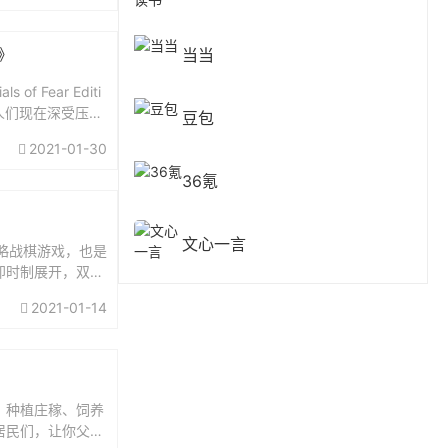
》
当当
 Fear Editi
的人们现在深受压迫
豆包
2021-01-30
36氪
文心一言
策略战棋游戏，也是
按即时制展开，双方
到...
2021-01-14
、种植庄稼、饲养
居民们，让你父亲