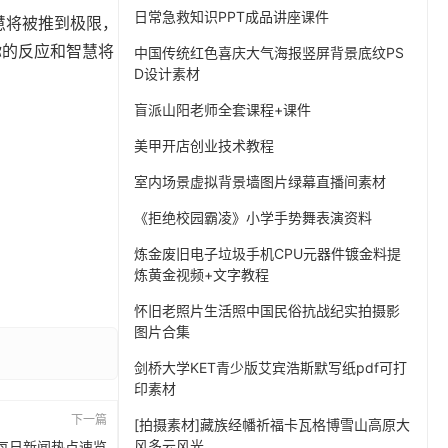
日常急救知识PPT成品讲座课件
慧将被推到极限，
你的反应和智慧将
中国传统红色喜庆大气海报竖屏背景底纹PS
D设计素材
盲派山阳老师全套课程+课件
美甲开店创业技术教程
室内场景虚拟背景墙图片绿幕直播间素材
《拒绝校园霸凌》小学手势舞表演资料
炼金废旧电子垃圾手机CPU元器件镀金料提
炼黄金视频+文字教程
怀旧老照片生活照中国民俗抗战纪实拍摄影
图片合集
剑桥大学KET青少版艾宾浩斯默写纸pdf可打
印素材
下一篇
[拍摄素材]藏族经幡祈福卡瓦格博雪山高原大
风多云风光
7 | 每日新闻热点速览