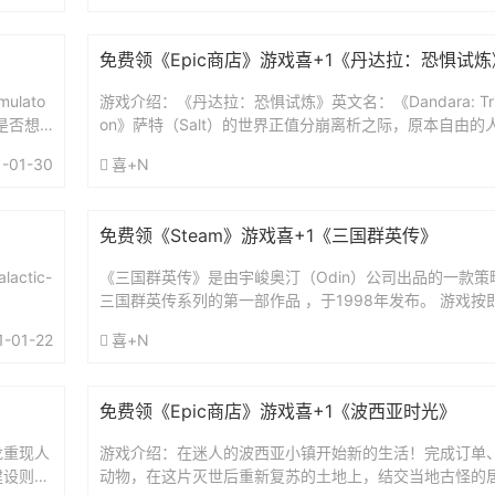
免费领《Epic商店》游戏喜+1《丹达拉：恐惧试炼
ulato
游戏介绍：《丹达拉：恐惧试炼》英文名：《Dandara: Trials of
是否想
on》萨特（Salt）的世界正值分崩离析之际，原本自由
和孤立之苦。无边的恐惧之中，一...
1-01-30
喜+N
免费领《Steam》游戏喜+1《三国群英传》
lactic-
《三国群英传》是由宇峻奥汀（Odin）公司出品的一款
三国群英传系列的第一部作品 ，于1998年发布。 游戏
行动和交战同时进行。游戏进行的大致流程是“内政经营模式”
1-01-22
喜+N
免费领《Epic商店》游戏喜+1《波西亚时光》
龙重现人
游戏介绍：在迷人的波西亚小镇开始新的生活！完成订单
建设则要
动物，在这片灭世后重新复苏的土地上，结交当地古怪的