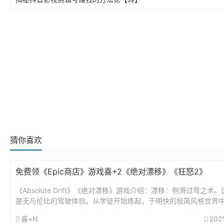
猜你喜欢
免费领《Epic商店》游戏喜+2《绝对漂移》《狂怒2》
《Absolute Drift》《绝对漂移》游戏介绍：漂移：侧滑过弯之术
是无与伦比的驾驶体验。从学徒开始练起，于明快的极简风格世界
漂移技巧，成为漂移大师。于各种漂移赛道以及狂野山路上挑...
喜+N
202