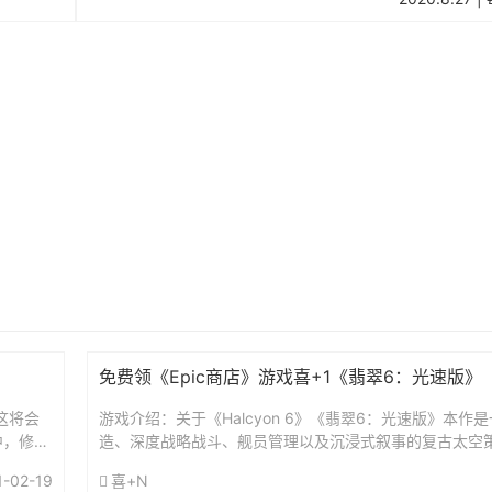
免费领《Epic商店》游戏喜+1《翡翠6：光速版》
。这将会
游戏介绍：关于《Halcyon 6》《翡翠6：光速版》本作
中，修炼
造、深度战略战斗、舰员管理以及沉浸式叙事的复古太空
戏。在泰拉（Terran）的宙域边界，有一个名为 "...
1-02-19
喜+N