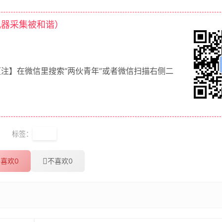
机器采集被和谐）
【注】在微信里搜索“两伙青年”或者微信扫描右侧二
标签：
迅雷
喜欢
0
不喜欢
0