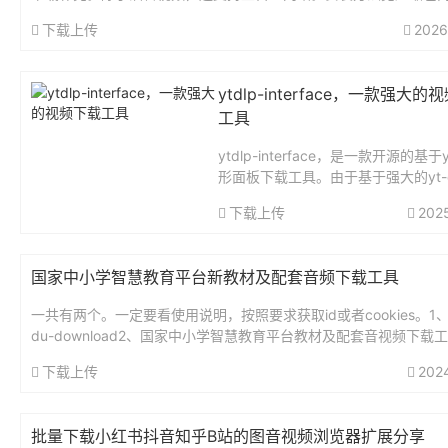
档。...
下载上传
2026
ytdlp-interface，一款强大
工具
ytdlp-interface，是一款开源的基于y
形面板下载工具。由于基于强大的yt-d
此支持数千个站点，其中也包括了最
下载上传
202
的YouTube视频。这款软件支持更新yt
F...
国家中小学智慧教育平台新教材及配套音频下载工具
一共有两个。一定要看使用说明，按照要求获取id或者cookies。1、s
du-download2、国家中小学智慧教育平台教材及配套音视频下载工具
下载上传
202
批量下载小红书抖音知乎B站的图音视频浏览器扩展分享