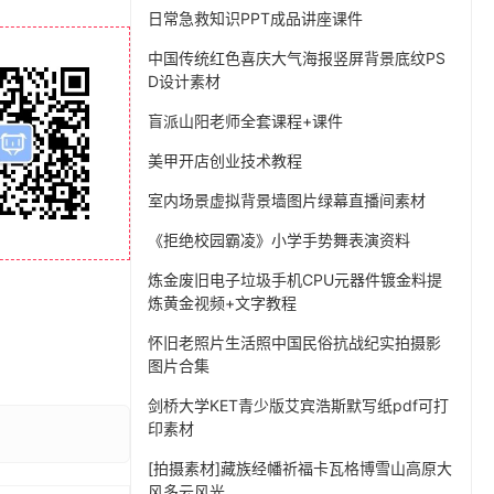
日常急救知识PPT成品讲座课件
中国传统红色喜庆大气海报竖屏背景底纹PS
D设计素材
盲派山阳老师全套课程+课件
美甲开店创业技术教程
室内场景虚拟背景墙图片绿幕直播间素材
《拒绝校园霸凌》小学手势舞表演资料
炼金废旧电子垃圾手机CPU元器件镀金料提
炼黄金视频+文字教程
怀旧老照片生活照中国民俗抗战纪实拍摄影
图片合集
剑桥大学KET青少版艾宾浩斯默写纸pdf可打
印素材
[拍摄素材]藏族经幡祈福卡瓦格博雪山高原大
风多云风光