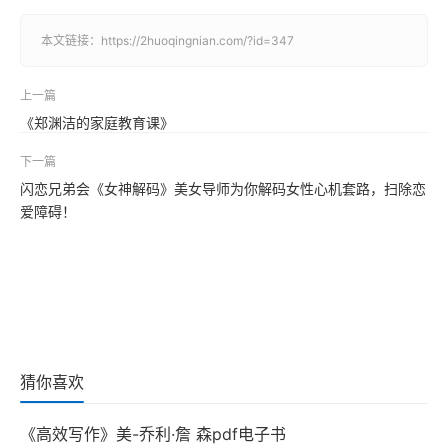
本文链接：
https://2huoqingnian.com/?id=347
上一篇
《郑渊洁的家庭教育课》
下一篇
闪恋兄弟会《女神解码》美女导师为你解码女性心机套路，扫除恋
爱障碍！
猜你喜欢
《高效写作》美-乔利·詹 森pdf电子书