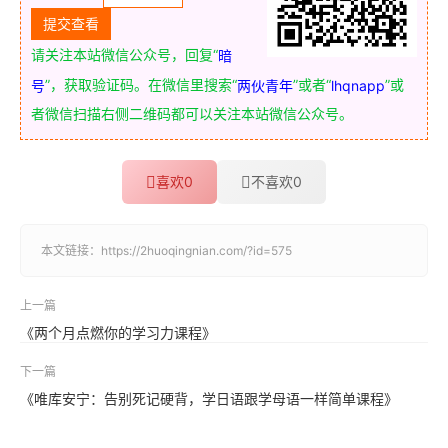
请关注本站微信公众号，回复“
暗
”，获取验证码。在微信里搜索“
”或者“
”或
号
两伙青年
lhqnapp
者微信扫描右侧二维码都可以关注本站微信公众号。
喜欢
0
不喜欢
0
本文链接：
https://2huoqingnian.com/?id=575
上一篇
《两个月点燃你的学习力课程》
下一篇
《唯库安宁：告别死记硬背，学日语跟学母语一样简单课程》