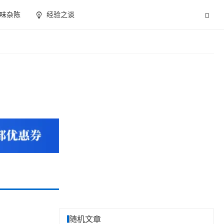
味杂陈
经验之谈
随机文章