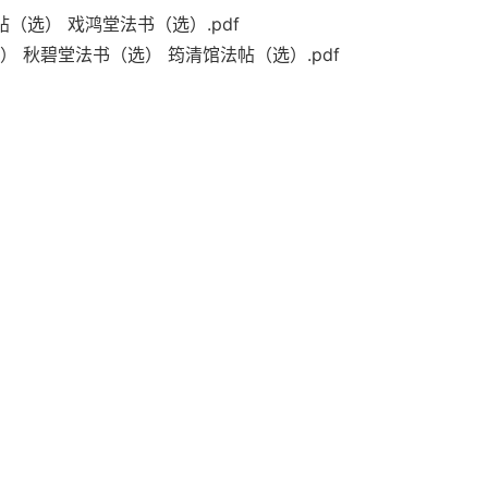
（选） 戏鸿堂法书（选）.pdf
） 秋碧堂法书（选） 筠清馆法帖（选）.pdf