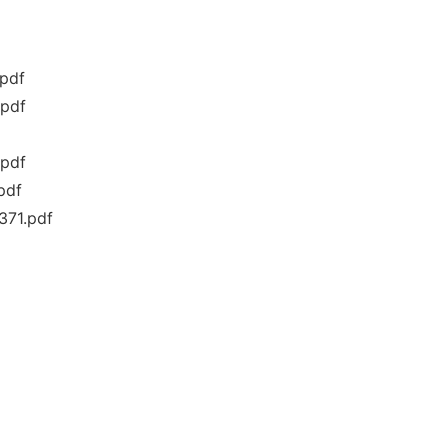
pdf
pdf
pdf
df
1.pdf