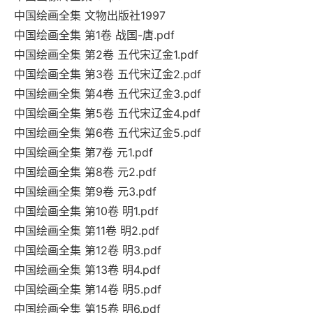
中国绘画全集 文物出版社1997
中国绘画全集 第1卷 战国-唐.pdf
中国绘画全集 第2卷 五代宋辽金1.pdf
中国绘画全集 第3卷 五代宋辽金2.pdf
中国绘画全集 第4卷 五代宋辽金3.pdf
中国绘画全集 第5卷 五代宋辽金4.pdf
中国绘画全集 第6卷 五代宋辽金5.pdf
中国绘画全集 第7卷 元1.pdf
中国绘画全集 第8卷 元2.pdf
中国绘画全集 第9卷 元3.pdf
中国绘画全集 第10卷 明1.pdf
中国绘画全集 第11卷 明2.pdf
中国绘画全集 第12卷 明3.pdf
中国绘画全集 第13卷 明4.pdf
中国绘画全集 第14卷 明5.pdf
中国绘画全集 第15卷 明6.pdf