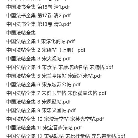
中国法书全集 第16卷 清1.pdf
中国法书全集 第17卷 清2.pdf
中国法书全集 第18卷 清3.pdf
中国法帖全集
中国法帖全集 1 宋淳化阁帖.pdf
中国法帖全集 2 宋绛帖（上册）.pdf
中国法帖全集 3 宋大观帖.pdf
中国法帖全集 4 宋汝帖 宋雁塔题名帖 宋鼎帖.pdf
中国法帖全集 5 宋兰亭续帖 宋绍兴米帖.pdf
中国法帖全集 6 宋东坡苏公帖.pdf
中国法帖全集 7 宋群玉堂帖 宋郁孤壹法帖.pdf
中国法帖全集 8 宋凤墅帖.pdf
中国法帖全集 9 宋忠义堂帖.pdf
中国法帖全集 10 宋澄清堂帖 宋英光堂帖.pdf
中国法帖全集 11 宋宝晋斋法帖.pdf
中国法帖全集 12 宋姑孰帖 宋松桂堂帖 元乐善堂帖.pdf