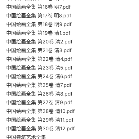
中国绘画全集 第16卷 明7.pdf
中国绘画全集 第17卷 明8.pdf
中国绘画全集 第18卷 明9.pdf
中国绘画全集 第19卷 清1.pdf
中国绘画全集 第20卷 清2.pdf
中国绘画全集 第21卷 清3.pdf
中国绘画全集 第22卷 清4.pdf
中国绘画全集 第23卷 清5.pdf
中国绘画全集 第24卷 清6.pdf
中国绘画全集 第25卷 清7.pdf
中国绘画全集 第26卷 清8.pdf
中国绘画全集 第27卷 清9.pdf
中国绘画全集 第28卷 清10.pdf
中国绘画全集 第29卷 清11.pdf
中国绘画全集 第30卷 清12.pdf
中国建筑艺术全集