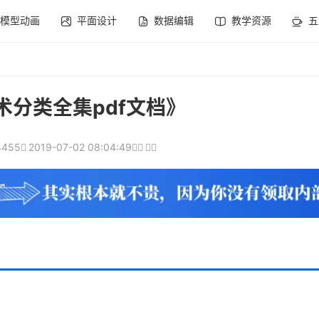
模型动画
平面设计
数据编辑
教学资源
五
术分类全集pdf文档》
4455
2019-07-02 08:04:49