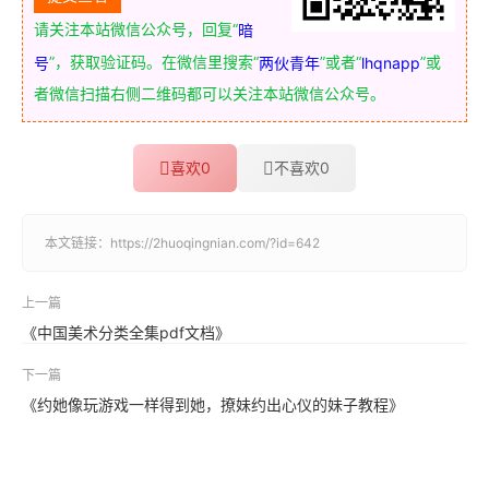
请关注本站微信公众号，回复“
暗
”，获取验证码。在微信里搜索“
”或者“
”或
号
两伙青年
lhqnapp
者微信扫描右侧二维码都可以关注本站微信公众号。
喜欢
0
不喜欢
0
本文链接：
https://2huoqingnian.com/?id=642
上一篇
《中国美术分类全集pdf文档》
下一篇
《约她像玩游戏一样得到她，撩妹约出心仪的妹子教程》