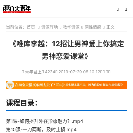
当前位置：
首页
资源阵地
教学资源
两性情感
正文
《唯库李越：12招让男神爱上你搞定
男神恋爱课堂》
青年君上
4234
2019-07-29 08:10:12
课程目录：
第1课-如何提升外在形象魅力？.mp4
第10课-一刀两断，及时止损.mp4