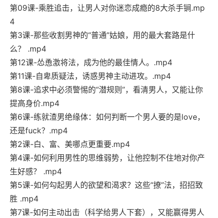
第09课-乘胜追击，让男人对你迷恋成瘾的8大杀手锏.mp
4
第3课-那些收割男神的“普通”姑娘，用的最大套路是什
么？ .mp4
第12课-怂恿激将法，成为他的最佳情人。.mp4
第11课-自卑质疑法，诱惑男神主动进攻。.mp4
第8课-追求中必须警惕的“潜规则”，看清男人，又能让你
提高身价.mp4
第6课-练就渣男绝缘体：如何判断一个男人要的是love，
还是fuck？.mp4
第2课-白、富、美哪点更重要.mp4
第4课-如何利用男性的思维弱势，让他控制不住地对你产
生好感？ .mp4
第5课-如何勾起男人的欲望和渴求？这些“撩”法，招招致
胜 .mp4
第7课-如何主动出击（科学给男人下套），又能赢得男人