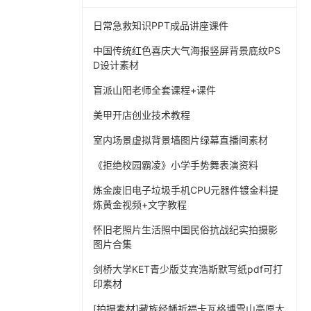
日常急救知识PPT成品讲座课件
中国传统红色喜庆大气海报竖屏背景底纹PS
D设计素材
盲派山阳老师全套课程+课件
美甲开店创业技术教程
室内场景虚拟背景墙图片绿幕直播间素材
《拒绝校园霸凌》小学手势舞表演资料
炼金废旧电子垃圾手机CPU元器件镀金料提
炼黄金视频+文字教程
怀旧老照片生活照中国民俗抗战纪实拍摄影
图片合集
剑桥大学KET青少版艾宾浩斯默写纸pdf可打
印素材
[拍摄素材]藏族经幡祈福卡瓦格博雪山高原大