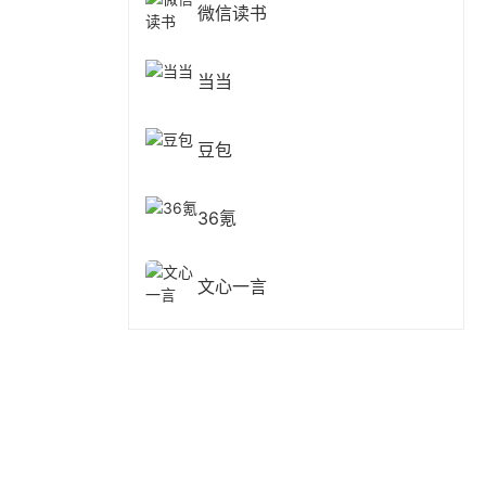
微信读书
当当
豆包
36氪
文心一言