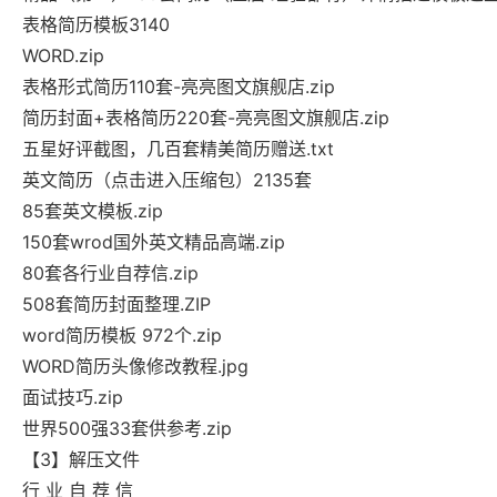
表格简历模板3140
WORD.zip
表格形式简历110套-亮亮图文旗舰店.zip
简历封面+表格简历220套-亮亮图文旗舰店.zip
五星好评截图，几百套精美简历赠送.txt
英文简历（点击进入压缩包）2135套
85套英文模板.zip
150套wrod国外英文精品高端.zip
80套各行业自荐信.zip
508套简历封面整理.ZIP
word简历模板 972个.zip
WORD简历头像修改教程.jpg
面试技巧.zip
世界500强33套供参考.zip
【3】解压文件
行 业 自 荐 信