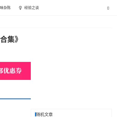
味杂陈
经验之谈
源合集》
随机文章