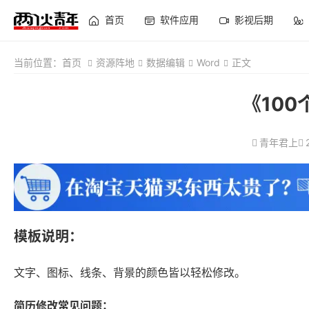
首页
软件应用
影视后期
当前位置：
首页
资源阵地
数据编辑
Word
正文
《10
青年君上
模板说明：
文字、图标、线条、背景的颜色皆以轻松修改。
简历修改常见问题：