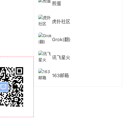
煎蛋
虎扑社区
Grok(翻)
讯飞星火
163邮箱