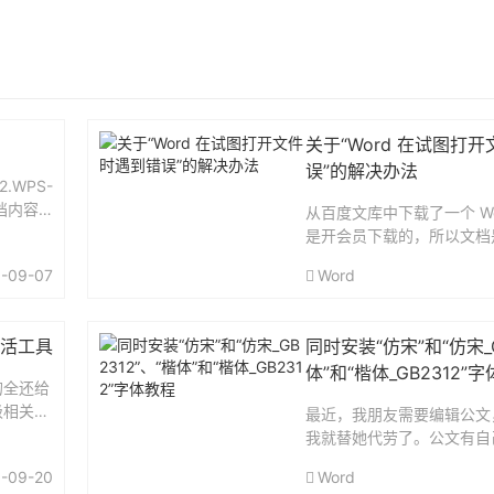
关于“Word 在试图打
误”的解决办法
.WPS-
档内容.
从百度文库中下载了一个 Wo
是开会员下载的，所以文档
用 Office 打开的时候遇
-09-07
Word
示。Word 在试图打开文
试下列方法：*检查文档或驱.
激活工具
同时安装“仿宋”和“仿宋_G
体”和“楷体_GB2312”
的全还给
级相关M
最近，我朋友需要编辑公文
我就替她代劳了。公文有自
主要的字体包括仿宋、黑体
-09-20
Word
里推荐一个word和wps