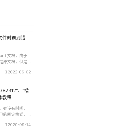
开文件时遇到错
rd 文档，由于
是原文档，但是
到了下面这个错误提
2022-06-02
件时遇到错误。请尝
..
B2312”、“楷
字体教程
，她没有时间，
己的固定格式，
和楷体，我在这
2020-09-14
的插件：小恐龙公文