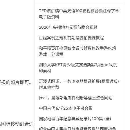
TED演讲稿中英双语100篇视频音频注释字幕
电子版资料
2026年央视地方元宵节晚会视频
百组案例之婚礼前期摆姿拍摄课教程
和平精英压枪灵敏度调节帧数修改手游吃鸡
游戏上分课程
剑桥大学KET青少版艾宾浩斯默写纸pdf可打
印素材
沉浸式翻译，一款浏览器翻译扩展(暴雷通知)
要替换的照片即可。
附其他推荐
jmail，爱泼斯坦邮件相册等信息整合网站
中国古代玄学25本电子书合集
国家地理百年纪念典藏纪录片100集 (全)
贴图标移动到合适
纪念中国人民抗日战争暨世界反法西斯战争