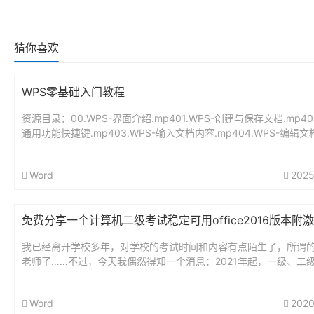
猜你喜欢
WPS零基础入门教程
资源目录：00.WPS-界面介绍.mp401.WPS-创建与保存文档.mp402
通用功能快捷键.mp403.WPS-输入文档内容.mp404.WPS-编辑文
mp405.WPS-设置段...
Word
2025
免费分享一个计算机二级考试稳定可用office2016版本附
我已经离开学校多年，对学校的考试时间和内容有点陌生了，所谓
老师了……不过，今天我偶然得知一个消息：2021年起，一级、二
S Office科目应用软件将升级到2016版（中文专业版），各...
Word
2020