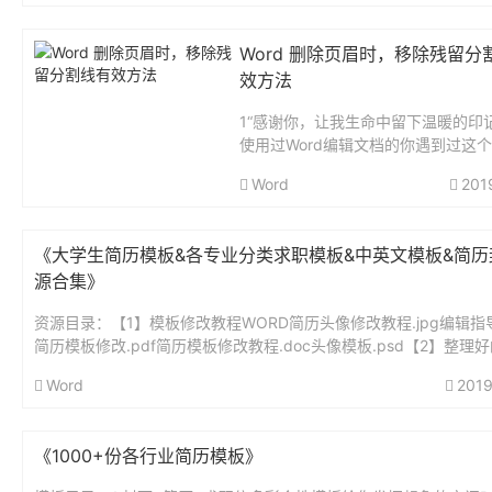
Word 删除页眉时，移除残留分
效方法
1“感谢你，让我生命中留下温暖的印
使用过Word编辑文档的你遇到过这
你创建了一个页眉，点击页眉选项下
Word
201
按钮后，总会残留一条分割线，如下
示：按照惯性思维，我们可能会双击
进入...
《大学生简历模板&各专业分类求职模板&中英文模板&简历
源合集》
资源目录：【1】模板修改教程WORD简历头像修改教程.jpg编辑指导.
简历模板修改.pdf简历模板修改教程.doc头像模板.psd【2】整理
包【简历模版】方形头像亮亮图文- -mac苹果...
Word
2019
《1000+份各行业简历模板》