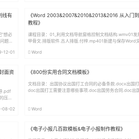
排版助手。详细介绍文章：
发在...
割线有
《Word 2003&2007&2010&2013&2016 从
教程》
记”想必
课程目录：01_利用文档导航窗格控制文档结构.wmv01发
个问题：
甲骨文.排版软件.古人排版.付梓.mp401新建与保存Word文
的删除
设置.mp41.1 Word能...
9-12-01
Word
图所
页眉，
封面资
《800份实用合同文档模板》
文档目录：出国协议出国打工合同的必备条款.docx出国
doc出国打工需要注意哪些事项.doc出国劳务合同.doc
pdf
(有资质).doc出国劳务协议书.doc出国劳务协议书...
好的压缩
-08-02
Word
《电子小报几百款模板&电子小报制作教程》