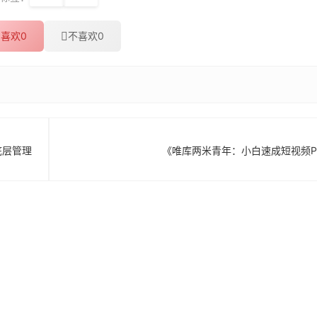
喜欢
0
不喜欢
0
底层管理
《唯库两米青年：小白速成短视频P