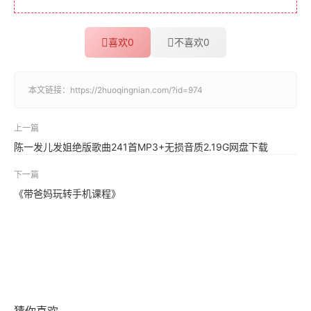
喜欢
0
不喜欢
0
本文链接：
https://2huoqingnian.com/?id=974
上一篇
陈一发儿发姐绝版歌曲241首MP3+无损音质2.19G网盘下载
下一篇
《带爸妈玩转手机课程》