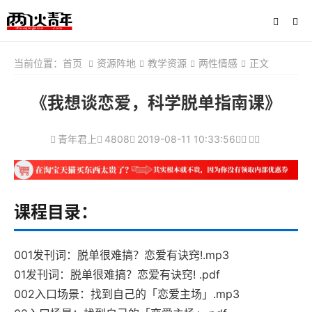
当前位置：
首页
资源阵地
教学资源
两性情感
正文
《我想谈恋爱，科学脱单指南课》
青年君上
4808
2019-08-11 10:33:56
课程目录：
001发刊词：脱单很难搞？恋爱有诀窍!.mp3
01发刊词：脱单很难搞？恋爱有诀窍! .pdf
002入口场景：找到自己的「恋爱主场」.mp3