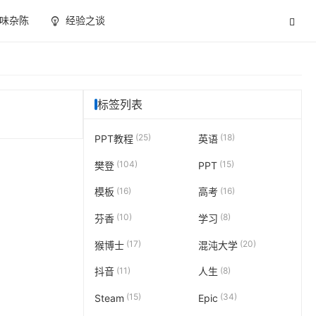
味杂陈
经验之谈
标签列表
(25)
(18)
PPT教程
英语
(104)
(15)
樊登
PPT
(16)
(16)
模板
高考
(10)
(8)
芬香
学习
(17)
(20)
猴博士
混沌大学
(11)
(8)
抖音
人生
(15)
(34)
Steam
Epic