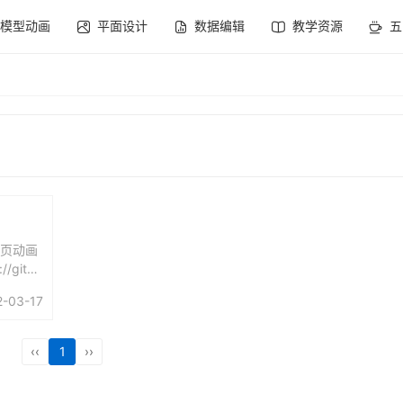
模型动画
平面设计
数据编辑
教学资源
五
网页动画
githu
2-03-17
‹‹
1
››