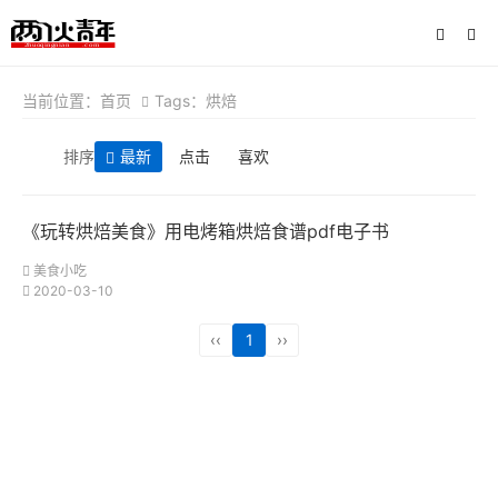
当前位置：
首页
Tags：烘焙
排序
最新
点击
喜欢
《玩转烘焙美食》用电烤箱烘焙食谱pdf电子书
美食小吃
2020-03-10
‹‹
1
››