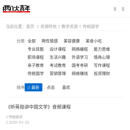
当前位置：
首页
资源阵地
教学资源
传统国学
分类
全部
两性情感
美容健康
美食小吃
专业技能
设计课程
网络编程
能力思维
职场课程
生活兴趣
外语学习
情商心理
亲子教育
考试教育
国考考研
写作课程
传统国学
营销管理
网络赚钱
投资理财
排序
最新
点击
喜欢
《听蒋勋讲中国文学》音频课程
传统国学
2020-01-23