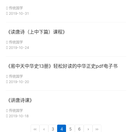
传统国学
2019-10-31
《读唐诗（上中下篇）课程》
传统国学
2019-10-24
《易中天中华史13册》轻松好读的中华正史pdf电子书
传统国学
2019-10-20
《讲唐诗课》
传统国学
2019-10-18
‹‹
‹
3
4
5
6
›
››