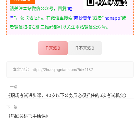
请关注本站微信公众号，回复“
暗
”，获取验证码。在微信里搜索“
”或者“
”或
号
两伙青年
lhqnapp
者微信扫描右侧二维码都可以关注本站微信公众号。
喜欢
0
不喜欢
0
本文链接：
https://2huoqingnian.com/?id=1137
上一篇
《职场考试进步课，40岁以下公务员必须抓住的6次考试机会》
下一篇
《巧匠吴远飞手绘课》