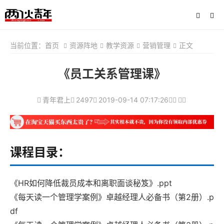
当前位置：
首页
资源阵地
教学资源
营销管理
正文
《员工关系管理课》
青年君上
2497
2019-09-14 07:17:26
课程目录：
《HR如何降低裁员成本和离职面谈秘笈》.ppt
《每天读一个管理学案例》卓越经理人必备书（第2册）.p
df