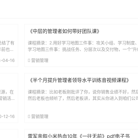
《中层的管理者如何带好团队课》
总结了有
课程摘录：2.用好学习地图三件事：攻关小组、学习制度
年前也给
学习地图三件事：挑战任务、分层次以及交付物，一个“升
.
做好了。但光有这几样还不够，想让下属们用好这份学习地图
-04-16
营销管理
《半个月提升管理者领导水平训练音视频课程》
资源，在
课程摘录：比如老板刚批评了你，说你销售业绩不好，然
营销活
然后老板也倾听了，然后老板讲，其实从你进入到咱们公
2月份都
秀，而且我从你身上看到了很多潜能……课程目录：01什么是领
从事运
0-12-16
营销管理
盘...
雷军亲叙小米热血10年《一往无前》pdf电子书