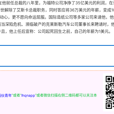
。在他就任总裁的八年里，为福特公司净挣了35亿美元的利润，
二世解除了艾斯卡总裁职务，同时答应将36万美元的年薪，变成1
元动心，更不愿向命运屈服。国际造纸公司等多家公司来请他，
而当深陷危机、濒临破产的克莱斯勒汽车公司董事长来聘请时，
且，他上任后宣称：公司起死回生之前，自己的年薪为1美元。
”或者“
”或者微信扫描右侧二维码都可以关注本
两伙青年
lhqnapp