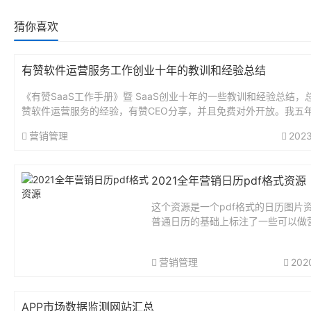
猜你喜欢
有赞软件运营服务工作创业十年的教训和经验总结
《有赞SaaS工作手册》暨 SaaS创业十年的一些教训和经验总结，
赞软件运营服务的经验，有赞CEO分享，并且免费对外开放。我五
某个老板从零到完整搭建过有赞商城，包括各种功能和做图什么的..
营销管理
2023
2021全年营销日历pdf格式资源
这个资源是一个pdf格式的日历图片
普通日历的基础上标注了一些可以做
动的节日，设计挺美观的，从1月到1
有，有需要可以自行下载打印使用，
营销管理
202
营行业的人必备。资源大小：9.95M网
APP市场数据监测网站汇总