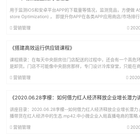
用于监测iOS和安卓平台APP的下载量等情况，监测竞品，方便做 AS
store Optimization) ， 即提升你APP在各类APP应用商店/市场
索结果排名的过程。名称网址...
营销管理
202
《搭建高效运行供应链课程》
课程摘录：在每天中央厨房往门店配送的过程中，还会有一个高危
是卸货。门店不可能像中央厨房那样，专门设计冷库穿堂，只能在
或者街边卸货。如果室外温度较高，就容易导致车厢内部失温。车
营销管理
2020
数...
《2020.06.28李檬：如何借力红人经济释放企业增长潜力
讲座目录：2020.06.28李檬--如何借力红人经济释放企业增长潜力.p
播带货在红人经济中的生态.mp42.中小微企业入局直播电商的策略.m
入局直播电商的典型案例.mp44.如何提...
营销管理
202