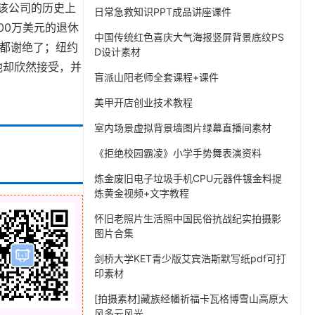
在该公司的历史上
日常急救知识PPT成品讲座课件
00万美元的退休
中国传统红色喜庆大气海报竖屏背景底纹PS
他都谢绝了；纽约
D设计素材
他却欣然接受，并
盲派山阳老师全套课程+课件
美甲开店创业技术教程
室内场景虚拟背景墙图片绿幕直播间素材
《拒绝校园霸凌》小学手势舞表演资料
炼金废旧电子垃圾手机CPU元器件镀金料提
炼黄金视频+文字教程
怀旧老照片生活照中国民俗抗战纪实拍摄影
图片合集
剑桥大学KET青少版艾宾浩斯默写纸pdf可打
印素材
[拍摄素材]藏族经幡祈福卡瓦格博雪山高原大
风多云风光