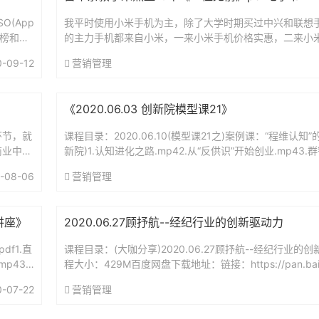
O(App
我平时使用小米手机为主，除了大学时期买过中兴和联想
排行榜和搜
的主力手机都来自小米，一来小米手机价格实惠，二来小
错。有时候回想起来，我在手机上花费的时间还没有电脑
0-09-12
营销管理
纠...
《2020.06.03 创新院模型课21》
环节，就
课程目录：2020.06.10(模型课21之)案例课：“程维认知”
商业中心
新院)1.认知进化之路.mp42.从“反供识”开始创业.mp43.群
开门的次
程维的认知进化论.mp4模型...
-08-06
营销管理
讲座》
2020.06.27顾抒航--经纪行业的创新驱动力
df1.直
课程目录：(大咖分享)2020.06.27顾抒航--经纪行业的创
p43.
程大小：429M百度网盘下载地址：链接：https://pan.baidu.
UfDCEaPcFS...
0-07-22
营销管理