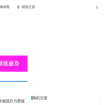
味杂陈
经验之谈
随机文章
卡被提升为费城