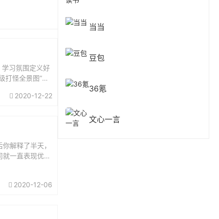
当当
豆包
、学习氛围定义好
级打怪全景图”就
36氪
，你还要做...
2020-12-22
文心一言
后你解释了半天，
司就一直表现优
导力.mp3...
2020-12-06