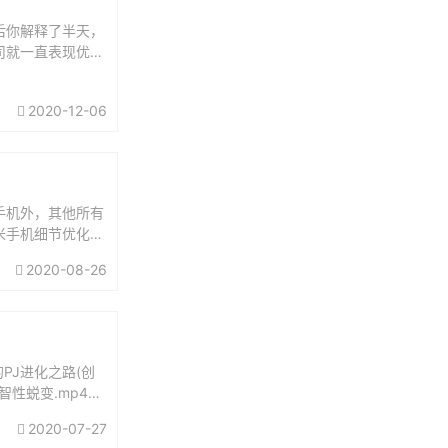
后你解释了半天，
司就一直表现优
导力.mp3...
2020-12-06
手机外，其他所有
米手机细节优化不
上多，所以也就不
2020-08-26
的PJ进化之路(创
智性蜕变.mp44.
2020-07-27