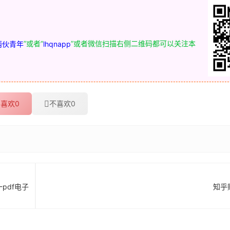
”或者“
”或者微信扫描右侧二维码都可以关注本
两伙青年
lhqnapp
喜欢
0
不喜欢
0
pdf电子
知乎