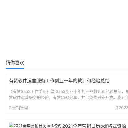
猜你喜欢
有赞软件运营服务工作创业十年的教训和经验总结
《有赞SaaS工作手册》暨 SaaS创业十年的一些教训和经验总结，
赞软件运营服务的经验，有赞CEO分享，并且免费对外开放。我五
某个老板从零到完整搭建过有赞商城，包括各种功能和做图什么的..
营销管理
2023
2021全年营销日历pdf格式资源