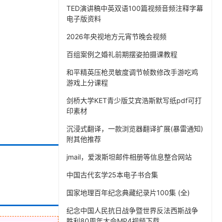
TED演讲稿中英双语100篇视频音频注释字幕
电子版资料
2026年央视地方元宵节晚会视频
百组案例之婚礼前期摆姿拍摄课教程
和平精英压枪灵敏度调节帧数修改手游吃鸡
游戏上分课程
剑桥大学KET青少版艾宾浩斯默写纸pdf可打
印素材
沉浸式翻译，一款浏览器翻译扩展(暴雷通知)
附其他推荐
jmail，爱泼斯坦邮件相册等信息整合网站
中国古代玄学25本电子书合集
国家地理百年纪念典藏纪录片100集 (全)
纪念中国人民抗日战争暨世界反法西斯战争
胜利80周年大会MP4视频下载