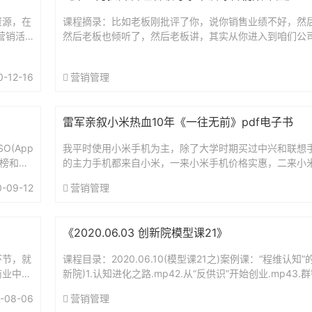
资源，在
课程摘录：比如老板刚批评了你，说你销售业绩不好，然
营销活
然后老板也倾听了，然后老板讲，其实从你进入到咱们公
2月份都
秀，而且我从你身上看到了很多潜能……课程目录：01什么是领
从事运
0-12-16
营销管理
盘...
雷军亲叙小米热血10年《一往无前》pdf电子书
O(App
我平时使用小米手机为主，除了大学时期买过中兴和联想
排行榜和搜
的主力手机都来自小米，一来小米手机价格实惠，二来小
错。有时候回想起来，我在手机上花费的时间还没有电脑
0-09-12
营销管理
纠...
《2020.06.03 创新院模型课21》
环节，就
课程目录：2020.06.10(模型课21之)案例课：“程维认知”
商业中心
新院)1.认知进化之路.mp42.从“反供识”开始创业.mp43.群
开门的次
程维的认知进化论.mp4模型...
-08-06
营销管理