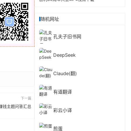
随机网址
孔夫子旧书网
DeepSeek
Claude(翻)
有道翻译
下一篇
赚钱主题问答汇总
彩云小译
煎蛋