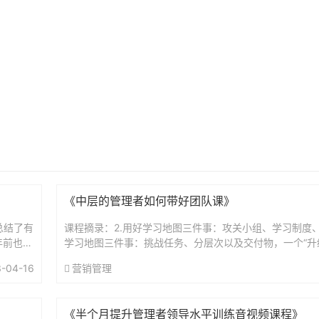
《中层的管理者如何带好团队课》
总结了有
课程摘录：2.用好学习地图三件事：攻关小组、学习制度
年前也给
学习地图三件事：挑战任务、分层次以及交付物，一个“升
.
做好了。但光有这几样还不够，想让下属们用好这份学习地图
-04-16
营销管理
《半个月提升管理者领导水平训练音视频课程》