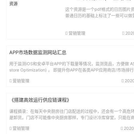
这个资源是一个pdf格式的日历图片
普通日历的基础上标注了一些可以做
动的节日，设计挺美观的，从1月到1
有，有需要可以自行下载打印使用，
营销管理
202
营行业的人必备。资源大小：9.95M网
APP市场数据监测网站汇总
用于监测iOS和安卓平台APP的下载量等情况，监测竞品，方便做 AS
store Optimization) ， 即提升你APP在各类APP应用商店/市场
索结果排名的过程。名称网址...
营销管理
202
《搭建高效运行供应链课程》
课程摘录：在每天中央厨房往门店配送的过程中，还会有一个高危
是卸货。门店不可能像中央厨房那样，专门设计冷库穿堂，只能在
或者街边卸货。如果室外温度较高，就容易导致车厢内部失温。车
营销管理
2020
数...