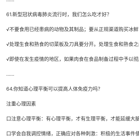
61.新型冠状病毒肺炎流行时，我们怎么吃才好？
√不要食用已经患病的动物及其制品；要从正规渠道购买冰
√处理生食和熟食的切菜板及刀具要分开。处理生食和熟食之
√即使在发生疫情的地区，如果肉食在食品制备过程中予以
……
64.你知道心理平衡可以提高人体免疫力吗？
注重心理因素
口注意心理平衡：有心理平衡，才有生理平衡，才能延缓大
口学会自我调控情绪，正确应对各种刺激：积极的生活事件使