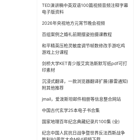
TED演讲稿中英双语100篇视频音频注释字幕
电子版资料
2026年央视地方元宵节晚会视频
百组案例之婚礼前期摆姿拍摄课教程
和平精英压枪灵敏度调节帧数修改手游吃鸡
游戏上分课程
剑桥大学KET青少版艾宾浩斯默写纸pdf可打
印素材
沉浸式翻译，一款浏览器翻译扩展(暴雷通知)
附其他推荐
jmail，爱泼斯坦邮件相册等信息整合网站
中国古代玄学25本电子书合集
国家地理百年纪念典藏纪录片100集 (全)
纪念中国人民抗日战争暨世界反法西斯战争
胜利80周年大会MP4视频下载