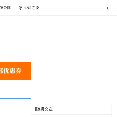
味杂陈
经验之谈
随机文章