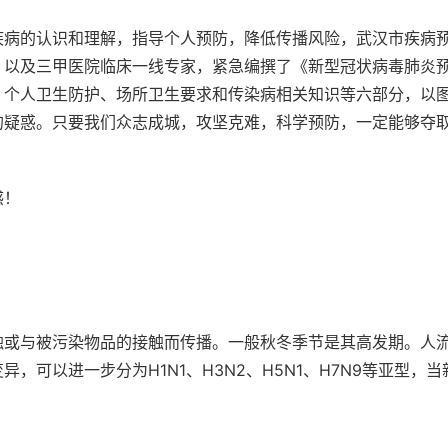
疾病的认识和理解，指导个人预防，降低传播风险，武汉市疾病
，以及三甲医院临床一线专家，紧急编撰了《新型冠状病毒肺炎
、个人卫生防护、场所卫生要求和传染病相关知识等六部分，以
的疑惑。只要我们众志成城，攻坚克难，科学预防，一定能够夺
感！
触或与被污染物品的接触而传播。一般秋冬季节是其高发期。人
可以进一步分为H1N1、H3N2、H5N1、H7N9等亚型，
。