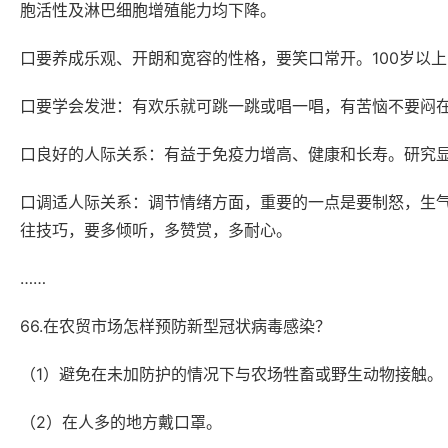
胞活性及淋巴细胞增殖能力均下降。
口要养成乐观、开朗和宽容的性格，要笑口常开。100岁以
口要学会发泄：有欢乐就可跳一跳或唱一唱，有苦恼不要闷
口良好的人际关系：有益于免疫力增高、健康和长寿。研究显
口调适人际关系：调节情绪方面，重要的一点是要制怒，生
往技巧，要多倾听，多赞赏，多耐心。
……
66.在农贸市场怎样预防新型冠状病毒感染？
（1）避免在未加防护的情况下与农场牲畜或野生动物接触。
（2）在人多的地方戴口罩。