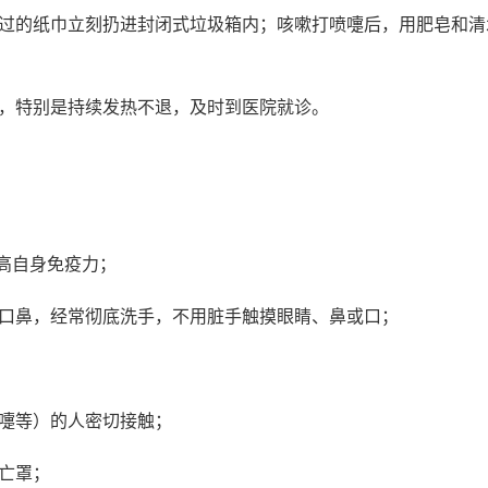
用过的纸巾立刻扔进封闭式垃圾箱内；咳嗽打喷嚏后，用肥皂和清
状，特别是持续发热不退，及时到医院就诊。
高自身免疫力；
住口鼻，经常彻底洗手，不用脏手触摸眼睛、鼻或口；
嚏等）的人密切接触；
亡罩；