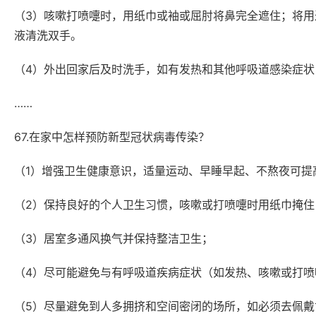
（3）咳嗽打喷嚏时，用纸巾或袖或屈肘将鼻完全遮住；将
液清洗双手。
（4）外出回家后及时洗手，如有发热和其他呼吸道感染症
……
67.在家中怎样预防新型冠状病毒传染？
（1）增强卫生健康意识，适量运动、早睡早起、不熬夜可提
（2）保持良好的个人卫生习惯，咳嗽或打喷嚏时用纸巾掩
（3）居室多通风换气并保持整洁卫生；
（4）尽可能避免与有呼吸道疾病症状（如发热、咳嗽或打喷
（5）尽量避免到人多拥挤和空间密闭的场所，如必须去佩戴