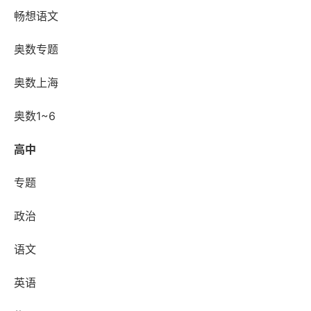
畅想语文
奥数专题
奥数上海
奥数1~6
高中
专题
政治
语文
英语