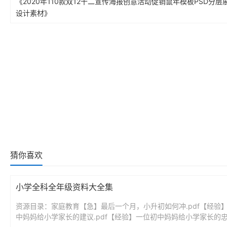
《2020年110款双12十二宣传海报创意活动促销鼠年模板PSD分层
设计素材》
猜你喜欢
小学全科全年级资料大全集
资源目录：家庭教育【急】最后一个月，小升初如何冲.pdf【经验
中妈妈给小学家长的建议.pdf【经验】一位初中妈妈给小学家长的忠告