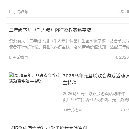
3-6年级开学第一课-课文笔记超全-收藏.pdf6个小“...
考试教育
2026
二年级下册《千人糕》PPT及教案逐字稿
资源摘录：二年级下册《千人糕》课堂师生互动逐字稿（贴合单元“
使者在行动”情境，突出“探秘”主线，强化劳动价值认知，适配二年
奏）第一课时开场导入：情境衔接，质疑探秘师：爱心小使者们，上节
考试教育
2026
2026马年元旦联欢会游戏活动
主持稿
2026马年元旦联欢会游戏活动课件，
页PPT+主持稿+12大游戏、元旦游戏PP
元旦联欢会游戏。PPT共71页。...
考试教育
202
《拒绝校园霸凌》小学手势舞表演资料