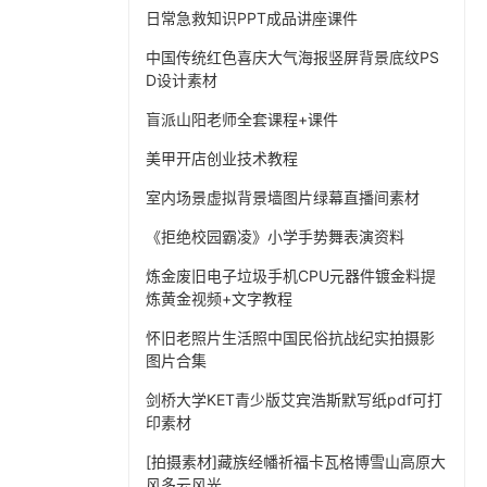
日常急救知识PPT成品讲座课件
中国传统红色喜庆大气海报竖屏背景底纹PS
D设计素材
盲派山阳老师全套课程+课件
美甲开店创业技术教程
室内场景虚拟背景墙图片绿幕直播间素材
《拒绝校园霸凌》小学手势舞表演资料
炼金废旧电子垃圾手机CPU元器件镀金料提
炼黄金视频+文字教程
怀旧老照片生活照中国民俗抗战纪实拍摄影
图片合集
剑桥大学KET青少版艾宾浩斯默写纸pdf可打
印素材
[拍摄素材]藏族经幡祈福卡瓦格博雪山高原大
风多云风光