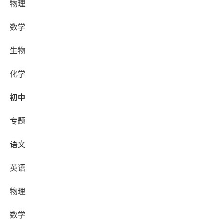
物理
数学
生物
化学
初中
专题
语文
英语
物理
数学