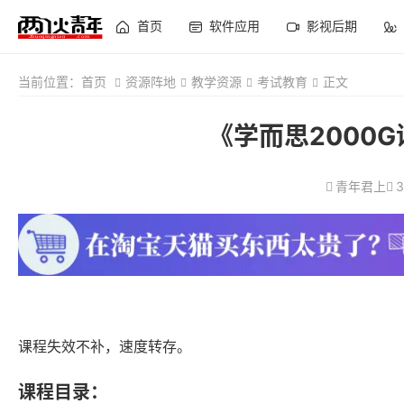
首页
软件应用
影视后期
当前位置：
首页
资源阵地
教学资源
考试教育
正文
《学而思2000
青年君上
3
课程失效不补，速度转存。
课程目录：