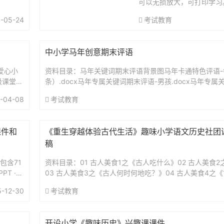
可以无损放大，可打印学习。.
-05-24
考试教育
中小学马年创意期末评语
爱心小
资料目录：马年关键词期末评语背景图马年卡通特色评语-
级课堂节
条）.docx马年专属关键词期末评语-男孩.docx马年专属
课...
孩（红色马）.docx马年专属关键词期末评语-男孩（卡...
-04-08
考试教育
课件和
《重生穿越体验古代生活》趣味小学语文历史社团
稿
包含71
资料目录：01 古人美食1之《古人吃什么》02 古人美食
T ·
03 古人美食3之《古人何时何地吃？》04 古人美食4之
有什么联系？》05 古人美食5之《古人高端的宴席有哪些..
5-12-30
考试教育
开设小学《趣味历史》兴趣课课件