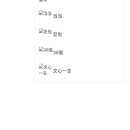
当当
豆包
36氪
文心一言