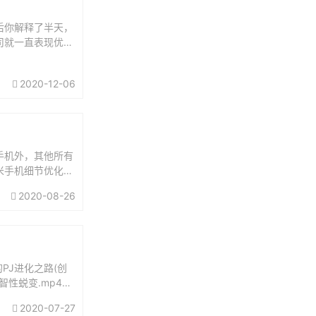
后你解释了半天，
司就一直表现优
导力.mp3...
2020-12-06
手机外，其他所有
米手机细节优化不
上多，所以也就不
2020-08-26
的PJ进化之路(创
智性蜕变.mp44.
2020-07-27