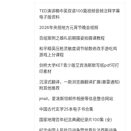
TED演讲稿中英双语100篇视频音频注释字幕
电子版资料
2026年央视地方元宵节晚会视频
百组案例之婚礼前期摆姿拍摄课教程
和平精英压枪灵敏度调节帧数修改手游吃鸡
游戏上分课程
剑桥大学KET青少版艾宾浩斯默写纸pdf可打
印素材
沉浸式翻译，一款浏览器翻译扩展(暴雷通知)
附其他推荐
jmail，爱泼斯坦邮件相册等信息整合网站
中国古代玄学25本电子书合集
国家地理百年纪念典藏纪录片100集 (全)
纪念中国人民抗日战争暨世界反法西斯战争