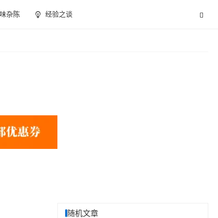
味杂陈
经验之谈
随机文章