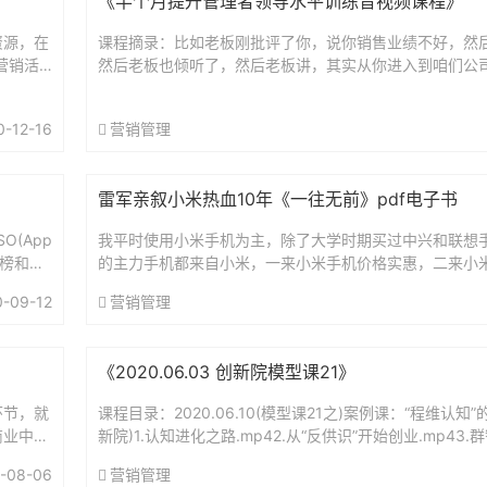
《半个月提升管理者领导水平训练音视频课程》
资源，在
课程摘录：比如老板刚批评了你，说你销售业绩不好，然
营销活
然后老板也倾听了，然后老板讲，其实从你进入到咱们公
2月份都
秀，而且我从你身上看到了很多潜能……课程目录：01什么是领
从事运
0-12-16
营销管理
盘...
雷军亲叙小米热血10年《一往无前》pdf电子书
O(App
我平时使用小米手机为主，除了大学时期买过中兴和联想
排行榜和搜
的主力手机都来自小米，一来小米手机价格实惠，二来小
错。有时候回想起来，我在手机上花费的时间还没有电脑
0-09-12
营销管理
纠...
《2020.06.03 创新院模型课21》
环节，就
课程目录：2020.06.10(模型课21之)案例课：“程维认知”
商业中心
新院)1.认知进化之路.mp42.从“反供识”开始创业.mp43.群
开门的次
程维的认知进化论.mp4模型...
-08-06
营销管理