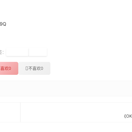
u9Q
签：
混沌大学
拼多多
喜欢
0
不喜欢
0
《O