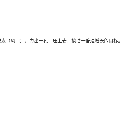
要素（风口），力出一孔，压上去，撬动十倍速增长的目标。
：