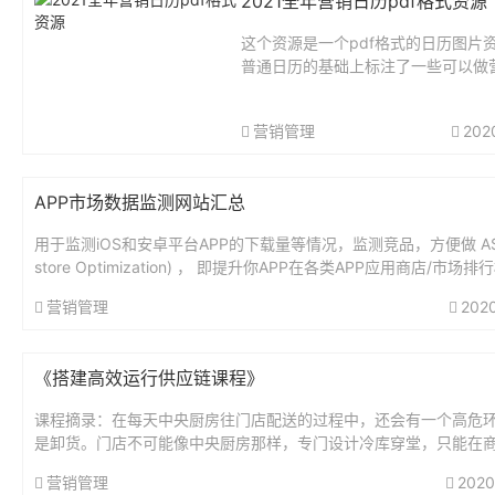
2021全年营销日历pdf格式资源
这个资源是一个pdf格式的日历图片
普通日历的基础上标注了一些可以做
动的节日，设计挺美观的，从1月到1
有，有需要可以自行下载打印使用，
营销管理
202
营行业的人必备。资源大小：9.95M网
APP市场数据监测网站汇总
用于监测iOS和安卓平台APP的下载量等情况，监测竞品，方便做 AS
store Optimization) ， 即提升你APP在各类APP应用商店/市场
索结果排名的过程。名称网址...
营销管理
202
《搭建高效运行供应链课程》
课程摘录：在每天中央厨房往门店配送的过程中，还会有一个高危
是卸货。门店不可能像中央厨房那样，专门设计冷库穿堂，只能在
或者街边卸货。如果室外温度较高，就容易导致车厢内部失温。车
营销管理
2020
数...