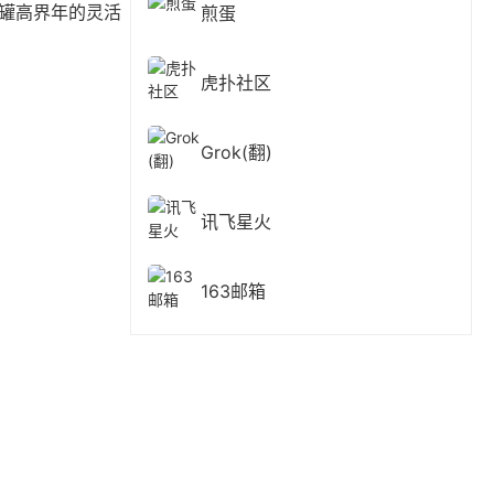
罐高界年的灵活
煎蛋
虎扑社区
Grok(翻)
讯飞星火
163邮箱