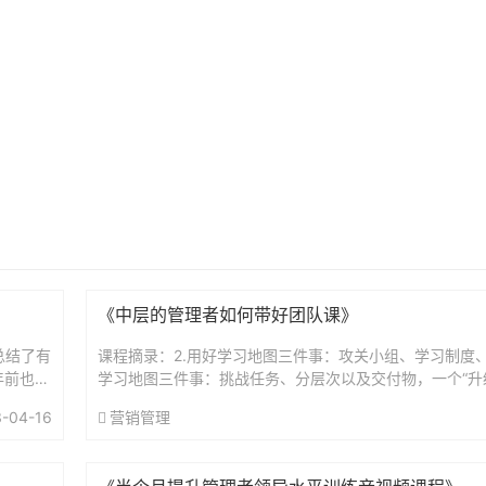
《中层的管理者如何带好团队课》
总结了有
课程摘录：2.用好学习地图三件事：攻关小组、学习制度
年前也给
学习地图三件事：挑战任务、分层次以及交付物，一个“升
.
做好了。但光有这几样还不够，想让下属们用好这份学习地图
-04-16
营销管理