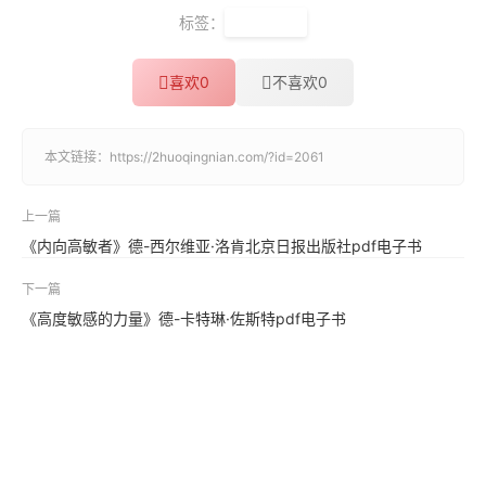
标签：
手机课程
喜欢
0
不喜欢
0
本文链接：
https://2huoqingnian.com/?id=2061
上一篇
《内向高敏者》德-西尔维亚·洛肯北京日报出版社pdf电子书
下一篇
《高度敏感的力量》德-卡特琳·佐斯特pdf电子书