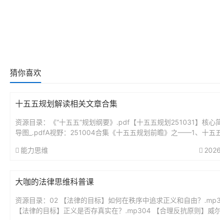
猜你喜欢
十五五规划解读相关文章合集
资源目录：《“十五五”规划纲要》.pdf【十五五规划251031】核心
导图_.pdfA视野：251004合集《十五五规划前瞻》之——1、十五
瞻分析：未来5年最大的投资蓝图.pdfA视野...
能力思维
2026
大咖的法律思维科普课
资源目录：02 【法律的目标】如何在秩序中追求正义和自由？.mp3
【法律的目标】正义是否存真实在？.mp304 【合理反抗原则】威