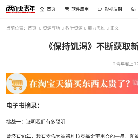
首页
软件应用
影视后期
当前位置：
首页
资源阵地
教学资源
能力思维
正文
《保持饥渴》不断获取新
青年君上
电子书摘录：
挑战一：证明我们有多聪明
曾经有10年，我有幸作为彼得杜拉克基金董事会的一员，和