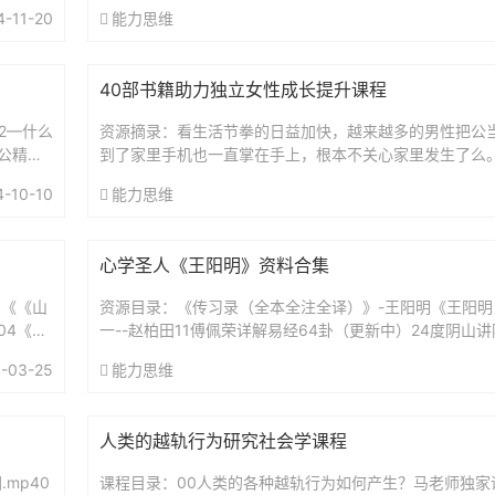
（智能电子版）艾宾浩斯复习时间表.xls艾...
4-11-20
能力思维
40部书籍助力独立女性成长提升课程
52—什么
资源摘录：看生活节拳的日益加快，越来越多的男性把公
公精神
到了家里手机也一直掌在手上，根本不关心家里发生了么
基本上由妈妈一力承担，为了达到效果，妈妈往往需要承
4-10-10
能力思维
严...
心学圣人《王阳明》资料合集
1《《山
资源目录：《传习录（全本全注全译）》-王阳明《王阳明
04《像
一--赵柏田11傅佩荣详解易经64卦（更新中）24度阴山
（复旦哲学教授）解读传习录王德峰.王阳明心学及其现代意
-03-25
能力思维
人类的越轨行为研究社会学课程
mp40
课程目录：00人类的各种越轨行为如何产生？马老师独家课程