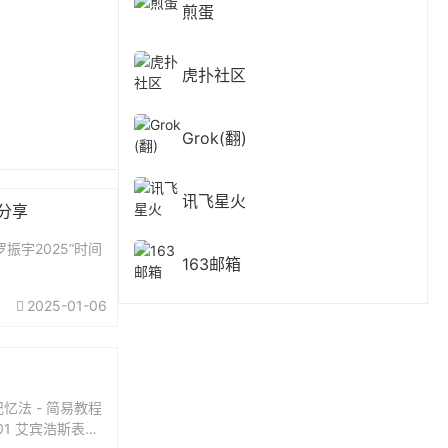
煎蛋
虎扑社区
Grok(翻)
讯飞星火
费分享
振宇2025“时间
163邮箱
2025-01-06
忆法 - 简易教程
01 艾宾浩斯表格