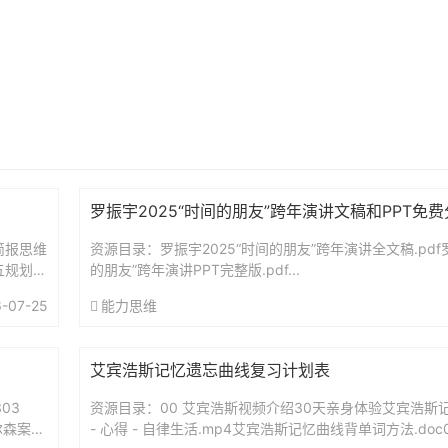
罗振宇2025“时间的朋友”跨年演讲文稿和PPT免
简报思维
资源目录：罗振宇2025“时间的朋友”跨年演讲全文稿.pdf罗
五规划前
的朋友”跨年演讲PPT完整版.pdf...
-07-25
能力思维
艾宾浩斯记忆遗忘曲线复习计划表
03
资源目录：00 艾宾浩斯视频介绍30天亲身体验艾宾浩斯记
尔森案：
- 心得 - 自律生活.mp4艾宾浩斯记忆曲线背单词方法.doc