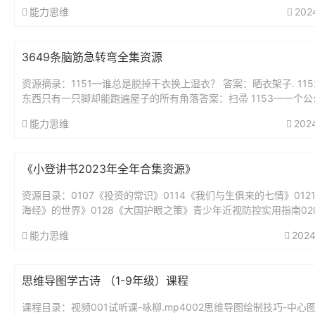
要求带套，他就该无罪吗？..mp305 【法律热点解读】...
能力思维
202
3649条脑筋急转弯全集资源
资源摘录：1151—谁总是脱掉干衣换上湿衣？ 答案：晒衣架子. 11
东西只有一只脚却能跑遍屋子的所有角落答案：扫帚 1153—一个公
好,从早到晚不睡觉,身体虽小力...
能力思维
202
《小登讲书2023年全年合集资源》
资源目录：0107《投资的常识》0114《我们与生俱来的七情》012
海经》的世界》0128《大国护眼之策》青少年近视防控实用指南02
绅士淑女一样服务》0211《我的前半生》0218《为...
能力思维
2024
思维导图学古诗 （1-9年级）课程
课程目录：视频001试听课-咏柳.mp4002思维导图绘制技巧-中心图.