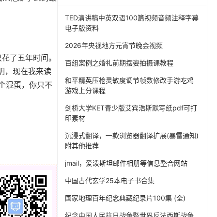
TED演讲稿中英双语100篇视频音频注释字幕
电子版资料
2026年央视地方元宵节晚会视频
只花了五年时间。
百组案例之婚礼前期摆姿拍摄课教程
明，现在我来读
和平精英压枪灵敏度调节帧数修改手游吃鸡
一个混蛋，你只不
游戏上分课程
剑桥大学KET青少版艾宾浩斯默写纸pdf可打
印素材
沉浸式翻译，一款浏览器翻译扩展(暴雷通知)
附其他推荐
jmail，爱泼斯坦邮件相册等信息整合网站
中国古代玄学25本电子书合集
国家地理百年纪念典藏纪录片100集 (全)
纪念中国人民抗日战争暨世界反法西斯战争