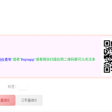
”或者“
”或者微信扫描右侧二维码都可以关注本
两伙青年
lhqnapp
标签：
狼
喜欢
0
不喜欢
0