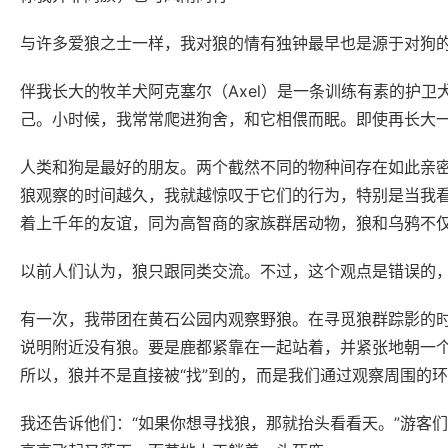
与许多爱狼之士一样，我对狼的情有独钟最早也是源于对狗
伴我长大的牧羊犬阿克塞尔（Axel）是一条训练有素的护
己。小时候，我常常爬进狗舍，和它相偎而眠。即使再长大
人类和狗是最好的朋友。两个截然不同的物种间存在如此亲
狼观察的时间越久，我就越惊叹于它们的行为，特别是当我
着上千年的友谊，同为高智商的家族群居动物，狼和乌鸦不仅
以前人们认为，狼只跟同类交流。不过，这个观点是错误的
有一次，我带团在黄石公园内观察野狼。在寻觅狼群踪影的时
说明附近没有狼。要是鹿都紧靠在一起站着，并紧张地朝一个
所以，狼并不是直接被“找”到的，而是我们通过观察周围的环
我还告诉他们：“如果你想寻找狼，那就抬头看看天。”游客