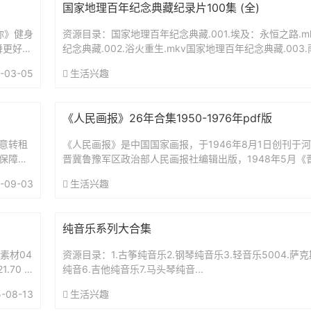
国家地理百年纪念典藏纪录片100集 (全)
你》健身
资源目录：国家地理百年纪念典藏.001.埃及：永恒之路.m
舞更好学
纪念典藏.002.浴火重生.mkv国家地理百年纪念典藏.003.
理百年纪念典藏.004.情同手足黑狸狸.mk...
-03-05
生活兴趣
《人民画报》26年合集1950-1976年pdf版
同意转租
《人民画报》是中国国家画报，于1946年8月1日创刊于
市保障性
晋冀鲁豫军区政治部人民画报社编辑出版，1948年5月《
《人民画报》合并，改出《华北画报》。1950年7月《人民画
-09-03
生活兴趣
纯音乐系列大合集
素材04
资源目录：1.古筝纯音乐2.钢琴纯音乐3.轻音乐5004.萨
.70 M
纯音6.吉他纯音乐7.马头琴纯音...
-08-13
生活兴趣