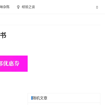
味杂陈
经验之谈
子书
随机文章