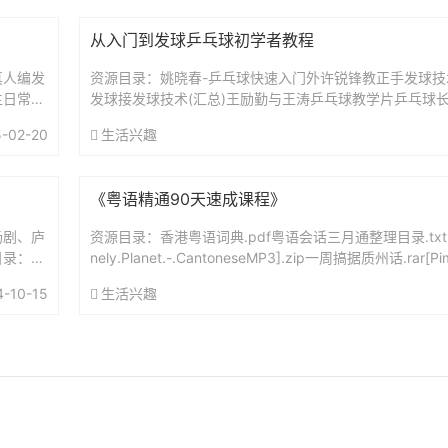
从入门到发球乒乓球初学者教程
真人编发
资源目录：姚晓春-乒乓球快速入门外许锐锋教正手发球技
主日常发
发球接发球技术(汇总)王励勤与王涛乒乓球教学片乒乓球
.
乓球入门视频教学跟我学兵乓球乒乓球教学王励勤力战特
-02-20
生活兴趣
教...
《粤语精通90天速成课程》
扬剧、庐
资源目录：香港粤语词典.pdf粤语会话三月通整理目录.txt
录：0
nely.Planet.-.CantoneseMP3].zip一周搞据质州话.rar[P
教程..粤...
4-10-15
生活兴趣
702001108号