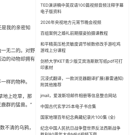
TED演讲稿中英双语100篇视频音频注释字幕
电子版资料
2026年央视地方元宵节晚会视频
还是我的亲密知
百组案例之婚礼前期摆姿拍摄课教程
和平精英压枪灵敏度调节帧数修改手游吃鸡
独一无二的。对野
游戏上分课程
搭边的动物却拥有
剑桥大学KET青少版艾宾浩斯默写纸pdf可打
印素材
沉浸式翻译，一款浏览器翻译扩展(暴雷通知)
不一样的物种。
附其他推荐
jmail，爱泼斯坦邮件相册等信息整合网站
草地上吃草，那
鹿群的猛兽。”
中国古代玄学25本电子书合集
国家地理百年纪念典藏纪录片100集 (全)
有数不清的乌鸦，
纪念中国人民抗日战争暨世界反法西斯战争
胜利80周年大会MP4视频下载