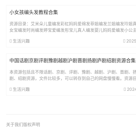
小女孩编头发教程合集
资源目录：艾米朵儿童编发彩虹妈妈爱绵发菲姐编发兰姐编发玲姐
女宝编发时尚编发婷宝爱编发彤宝儿真人编发婴儿妈妈爱编发小公
型～凤姐编发小颖爱编发小茎编发燕姐儿童编发真人儿童编发教程..
生活兴趣
2025
中国话剧京剧评剧豫剧越剧沪剧晋剧扬剧庐剧绍剧资源合集
本资源包括且不限话剧、京剧、评剧、豫剧、越剧、沪剧、晋剧、
剧、绍剧资源，文件比较多，可以转存到自己的网盘慢慢看。资源目
01话剧北京人艺院60周年纪念话剧30部合集家.mp4李白.mp4骆...
生活兴趣
202
关于我们
版权声明
@2017-2026
桂ICP备18001158号-1
桂公网安备 45010