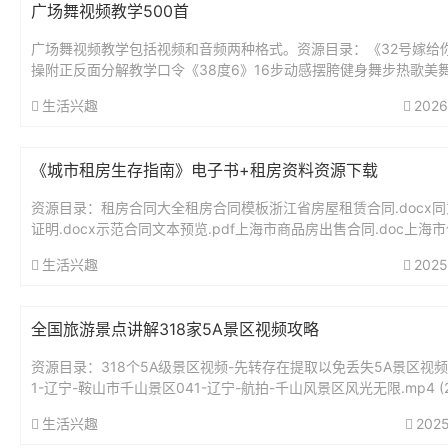
广场舞视频教学500首
广场舞视频教学包括视频和音频两种格式。资源目录：《32号嫁给
操附正反面分解教学口令《38度6》16步动感摆胯健身舞步热歌美
《Hold不住的爱》动感欢快32步健身舞《阿尔山姑娘》动感...
生活兴趣
2026
《城市租房生存指南》电子书+租房资料资源下载
资源目录：租房合同大全租房合同模板浙江省房屋租赁合同.docx
证明.docx示范合同文本预览.pdf上海市商品房出售合同.doc上海
租赁住房租赁合同示范文本（2022个人版）.pdf上...
生活兴趣
2025
全国旅游景点讲解318家5A景区视频攻略
资源目录：318个5A级景区视频-先转存在提取以免丢失5A景区视频
1-辽宁-鞍山市千山景区041-辽宁-航拍-千山风景区风光无限.mp4 (21
B)041-辽宁-鞍山千山景区.mp4...
生活兴趣
2025