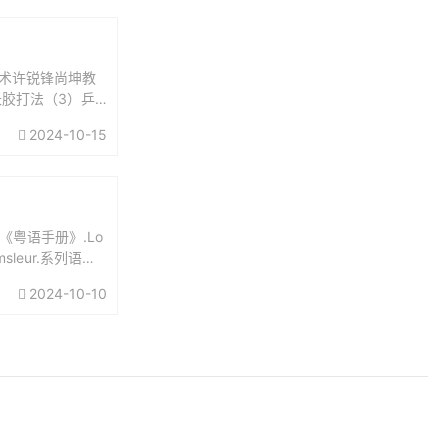
术许锐锋尚坤教
长胶打法（3）乒
辑8反拉丘乓球
2024-10-15
《粤语手册》.Lo
imsleur.系列语言
2024-10-10