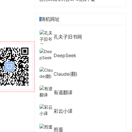
随机网址
孔夫子旧书网
DeepSeek
Claude(翻)
有道翻译
彩云小译
煎蛋