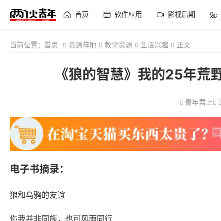
首页
软件应用
影视后期
当前位置：
首页
资源阵地
教学资源
生活兴趣
正文
《狼的智慧》我的25年荒野观
青年君上
电子书摘录：
狼和乌鸦的友谊
你我并非同族，也可风雨同行