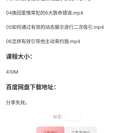
04挽回爱情常犯的6大致命错误.mp4
05如何通过有效的动态展示进行二次吸引.mp4
06怎样有效引导他主动来约我.mp4
课程大小：
410M
百度网盘下载地址：
分享失效。
标签：
爱情
喜欢
0
不喜欢
0