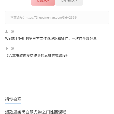
本文链接：
https://2huoqingnian.com/?id=2336
上一篇
Win端上好用的第三方文件管理器和插件，一次性全部分享
下一篇
《六本书教你受益终身的思维方式课程》
猜你喜欢
爆款周媛黑白颠尤物之门性商课程