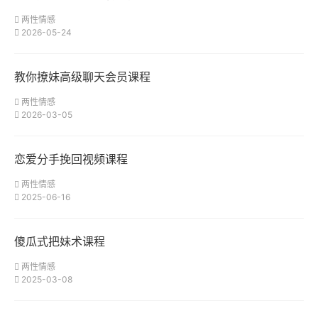
两性情感
2026-05-24
教你撩妹高级聊天会员课程
两性情感
2026-03-05
恋爱分手挽回视频课程
两性情感
2025-06-16
傻瓜式把妹术课程
两性情感
2025-03-08