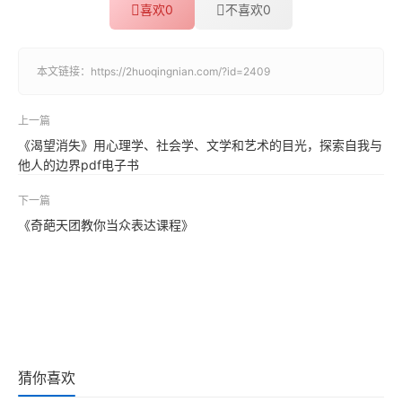
喜欢
0
不喜欢
0
本文链接：
https://2huoqingnian.com/?id=2409
上一篇
《渴望消失》用心理学、社会学、文学和艺术的目光，探索自我与
他人的边界pdf电子书
下一篇
《奇葩天团教你当众表达课程》
猜你喜欢