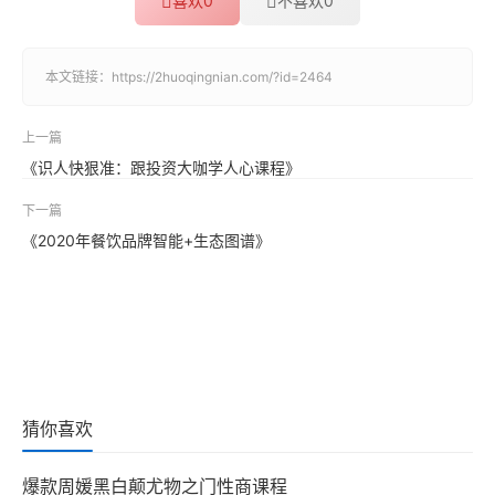
喜欢
0
不喜欢
0
本文链接：
https://2huoqingnian.com/?id=2464
上一篇
《识人快狠准：跟投资大咖学人心课程》
下一篇
《2020年餐饮品牌智能+生态图谱》
猜你喜欢
爆款周媛黑白颠尤物之门性商课程