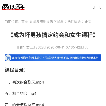
当前位置：
首页
资源阵地
教学资源
两性情感
正文
《成为坏男孩搞定约会和女生课程》
青年君上
3628
2020-06-11 07:35:42
课程目录：
一、初次约会聊天.mp4
五、相亲约会.mp4
四、约会流程总览.mp4