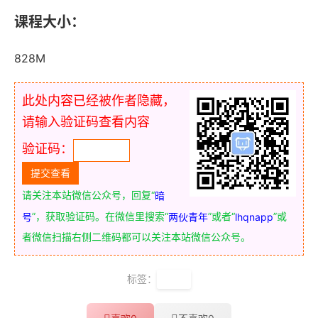
课程大小：
828M
此处内容已经被作者隐藏，
请输入验证码查看内容
验证码：
请关注本站微信公众号，回复“
暗
”，获取验证码。在微信里搜索“
”或者“
”或
号
两伙青年
lhqnapp
者微信扫描右侧二维码都可以关注本站微信公众号。
标签：
约会