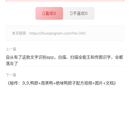
喜欢
0
不喜欢
0
本文链接：
https://2huoqingnian.com/?id=340
上一篇
自从有了这款文字识别app，白描、扫描全能王和传图识字，全都
落灰了
下一篇
《秘传：久久鸭脖+周黑鸭+绝味鸭脖子配方视频+图片+文档》