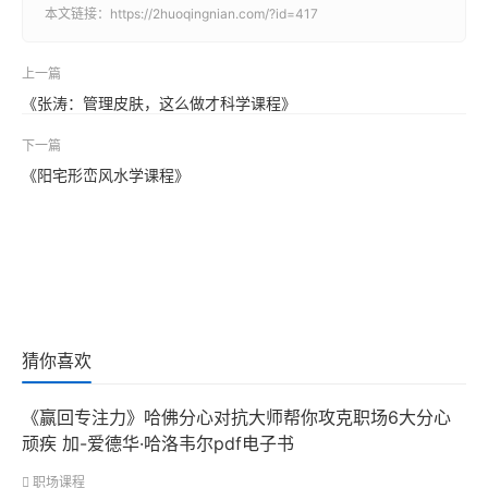
本文链接：
https://2huoqingnian.com/?id=417
上一篇
《张涛：管理皮肤，这么做才科学课程》
下一篇
《阳宅形峦风水学课程》
猜你喜欢
《赢回专注力》哈佛分心对抗大师帮你攻克职场6大分心
顽疾 加-爱德华·哈洛韦尔pdf电子书
职场课程