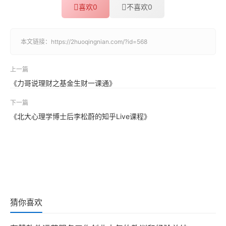
喜欢
0
不喜欢
0
本文链接：
https://2huoqingnian.com/?id=568
上一篇
《力哥说理财之基金生财一课通》
下一篇
《北大心理学博士后李松蔚的知乎Live课程》
猜你喜欢