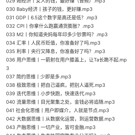
029 她经济丨女人的钱，最好赚（音频）.mp3
030 Baby经济丨孩子的钱，更好赚.mp3
031 GDP丨6.5这个数字是高还是低？.mp3
032 CPI丨你拿什么跑赢通货膨胀？.mp3
033 M2丨你知道央妈每年印多少钞票吗？.mp3
034 汇率丨人民币贬值，你准备好了吗.mp3
035 利率丨央行又降息，你准备好了吗？.mp3
036 用户思维丨一箭射在用户膝盖上，让Ta长跪不起.mp
3
037 简约思维丨少即是多.mp3
038 极致思维丨把自己逼疯，把别人逼死.mp3
039 迭代思维丨小步快跑，快速迭代.mp3
040 流量思维丨目光聚集之处，金钱必将追随.mp3
041 社会化思维丨用户即媒介，人就是节点.mp3
042 大数据思维丨从数据化运营，到运营数据.mp3
043 产融思维丨一切产业，皆可金融.mp3