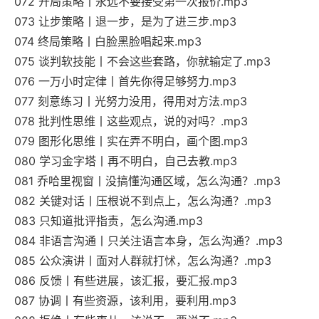
072 开局策略丨永远不要接受第一次报价.mp3
073 让步策略丨退一步，是为了进三步.mp3
074 终局策略丨白脸黑脸唱起来.mp3
075 谈判软技能丨不会这些套路，你就输定了.mp3
076 一万小时定律丨首先你得足够努力.mp3
077 刻意练习丨光努力没用，得用对方法.mp3
078 批判性思维丨这些观点，说的对吗？.mp3
079 图形化思维丨实在弄不明白，画个图.mp3
080 学习金字塔丨再不明白，自己去教.mp3
081 乔哈里视窗丨没搞懂沟通区域，怎么沟通？.mp3
082 关键对话丨压根说不到点上，怎么沟通？.mp3
083 只知道批评指责，怎么沟通.mp3
084 非语言沟通丨只关注语言本身，怎么沟通？.mp3
085 公众演讲丨面对人群就打怵，怎么沟通？.mp3
086 反馈丨有些进展，该汇报，要汇报.mp3
087 协调丨有些资源，该利用，要利用.mp3