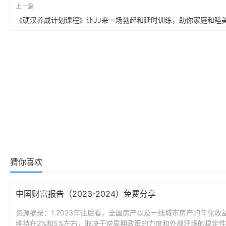
上一篇
《硬汉养成计划课程》让JJ来一场勃起和延时训练，助你家庭和睦
猜你喜欢
中国财富报告（2023-2024）免费分享
资源摘录：1.2023年往后看，全国房产以及一线城市房产的年化收
维持在2%和5%左右，取决于逆周期政策的力度和外部环境的稳定性