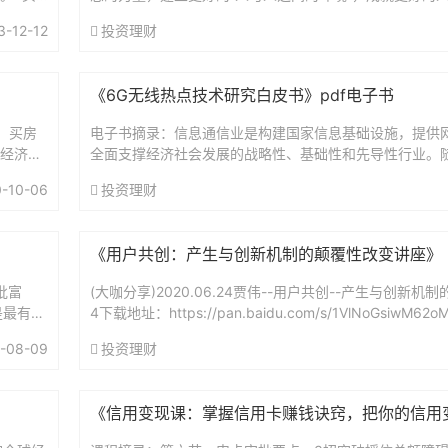
..
义，放大“人际关系、人性的意义、情感、身体的感受、心
3-12-12
投资理财
爱。”...
《6G无线热点技术研究白皮书》pdf电子书
】买房
电子书摘录：信息通信业是构建国家信息基础设施，提供
懂经济：
全面支撑经济社会发展的战略性、基础性和先导性行业。
网、云计算、大数据等技术加快发展，信息通信业内涵不
-10-06
投资理财
信...
《用户共创：产生与创新机制的颠覆性改变讲座》
批富
(大咖分享)2020.06.24贾伟--用户共创--产生与创新机
是最有名
4下载地址：https://pan.baidu.com/s/1VlNoGsiwM62o
期的，等
bs...
-08-09
投资理财
《信用变现课：掌握信用卡赚钱诀窍，把你的信用