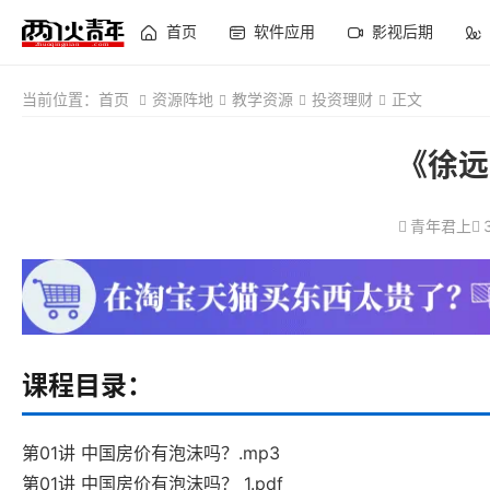
首页
软件应用
影视后期
当前位置：
首页
资源阵地
教学资源
投资理财
正文
《徐远
青年君上
课程目录：
第01讲 中国房价有泡沫吗？.mp3
第01讲 中国房价有泡沫吗？_1.pdf