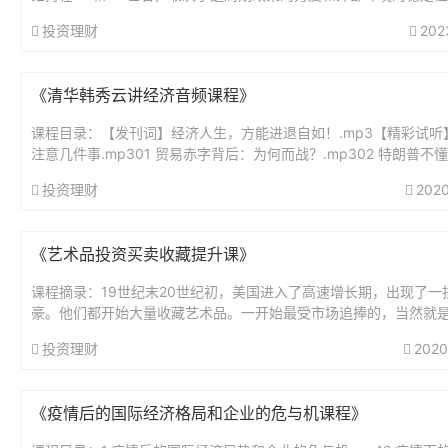
房要注意两个风险点：第一，即使是省会城市的房产，也需要和其他.
投资理财
202
《清华韩秀云讲经济音频课程》
课程目录：【发刊词】经济人生，方能进退自如！.mp3【精彩试听
注意几件事.mp301 贸易赤字背后：为何而战？.mp302 特朗普不
制造业能重回美国吗？.mp303 比较优势：国际贸易是...
投资理财
2020
《艺术品投资买卖收藏提升课》
课程摘录：19世纪末20世纪初，美国进入了高速增长期，出现了一
豪。他们都开始大量收藏艺术品。一开始最受市场追捧的，当然就
的几种艺术风格，比如意大利文艺复兴时期的，还有荷兰巴洛克时
投资理财
2020
等...
《疫情后的国际经济格局和企业的危与机课程》