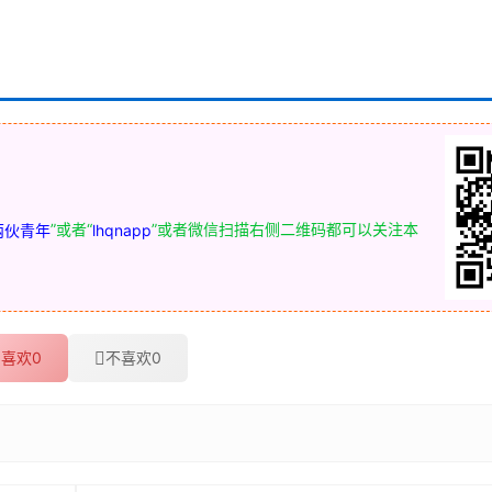
”或者“
”或者微信扫描右侧二维码都可以关注本
两伙青年
lhqnapp
喜欢
0
不喜欢
0