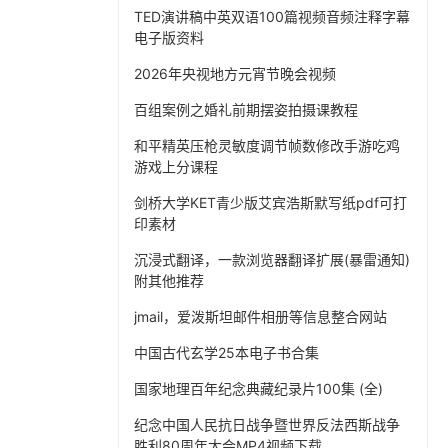
TED演讲稿中英双语100篇视频音频注释字幕
电子版资料
2026年央视地方元宵节晚会视频
百组案例之婚礼前期摆姿拍摄课教程
和平精英压枪灵敏度调节帧数修改手游吃鸡
游戏上分课程
剑桥大学KET青少版艾宾浩斯默写纸pdf可打
印素材
沉浸式翻译，一款浏览器翻译扩展(暴雷通知)
附其他推荐
jmail，爱泼斯坦邮件相册等信息整合网站
中国古代玄学25本电子书合集
国家地理百年纪念典藏纪录片100集 (全)
纪念中国人民抗日战争暨世界反法西斯战争
胜利80周年大会MP4视频下载