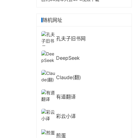
随机网址
孔夫子旧书网
DeepSeek
Claude(翻)
有道翻译
彩云小译
煎蛋