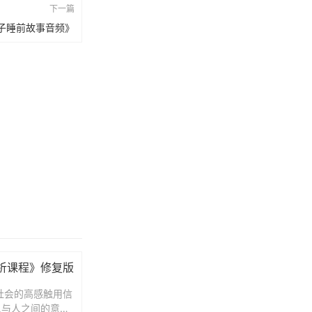
下一篇
子睡前故事音频》
析课程》修复版
社会的高感触用信
人与人之间的意