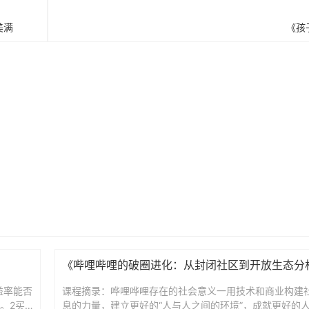
美满
《孩
《哔哩哔哩的破圈进化：从封闭社区到开放生态分
益率能否
课程摘录：哗哩哗哩存在的社会意义一用技术和商业构建
。2买
息的力量，建立更好的“人与人之间的环境”，成就更好的