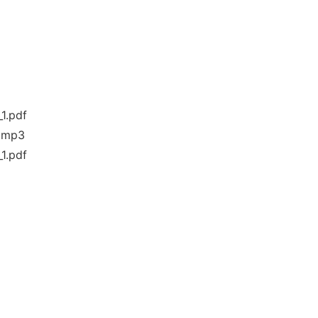
pdf
mp3
pdf