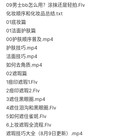
09男士bb怎么用？涂抹还是轻拍.Flv
化妆顺序和化妆品总结.txt
01底妆篇
01洁面护肤篇
00护肤顺序普及.mp4
护肤技巧.mp4
洁面技巧.mp4
如何去角质.mp4
02遮瑕篇
1痘印遮瑕1.Flv
2痘印遮瑕2.Flv
3遮住黑眼圈.mp4
4遮住泪沟和黑眼圈.Flv
5如何遮住雀斑.Flv
6上妆遮瑕全流程.Flv
遮瑕技巧大全（8月9日更新）.mp4