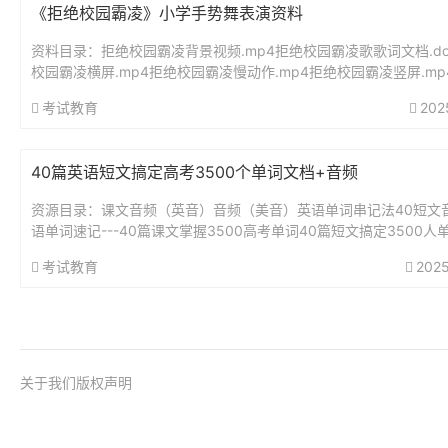
《拒绝校园霸凌》小学手势舞表演资料
资料目录：拒绝校园霸凌背景视频.mp4拒绝校园霸凌歌歌词文档.d
校园霸凌横屏.mp4拒绝校园霸凌慢动作.mp4拒绝校园霸凌竖屏.mp
校园霸凌音乐.mp3拒绝校园霸凌音乐@伴奏.mp3手...
考试教育
202
40篇英语短文搞定高考3500个单词文档+音频
资源目录：课文音频（英音）音频（美音）英语单词串记法40短文
语单词速记---40篇课文掌握3500高考单词40篇短文搞定3500人
标注）.pdf40篇短文及其练习（搞定高考3500个单词...
考试教育
2025
关于我们
版权声明
@2017-2026
桂ICP备18001158号-1
桂公网安备 45010
51La