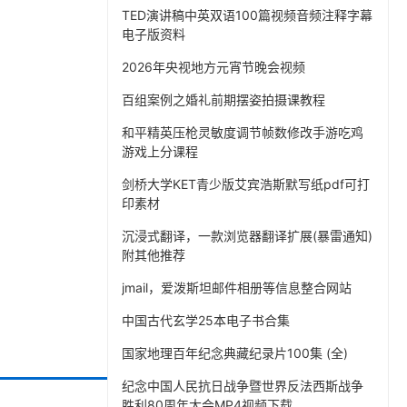
TED演讲稿中英双语100篇视频音频注释字幕
电子版资料
2026年央视地方元宵节晚会视频
百组案例之婚礼前期摆姿拍摄课教程
和平精英压枪灵敏度调节帧数修改手游吃鸡
游戏上分课程
剑桥大学KET青少版艾宾浩斯默写纸pdf可打
印素材
沉浸式翻译，一款浏览器翻译扩展(暴雷通知)
附其他推荐
jmail，爱泼斯坦邮件相册等信息整合网站
中国古代玄学25本电子书合集
国家地理百年纪念典藏纪录片100集 (全)
纪念中国人民抗日战争暨世界反法西斯战争
胜利80周年大会MP4视频下载