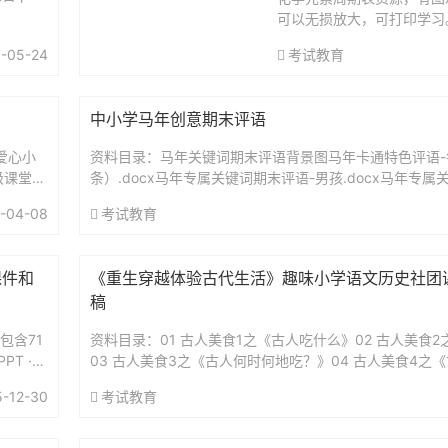
可以无损放大，可打印学习。.
-05-24
考试教育
中小学马年创意期末评语
爱心小
资料目录：马年关键词期末评语背景图马年卡通特色评语-
级课堂节
条）.docx马年专属关键词期末评语-男孩.docx马年专属
课...
孩（红色马）.docx马年专属关键词期末评语-男孩（卡...
-04-08
考试教育
课件和
《重生穿越体验古代生活》趣味小学语文历史社团
稿
包含71
资料目录：01 古人美食1之《古人吃什么》02 古人美食
T ·
03 古人美食3之《古人何时何地吃？》04 古人美食4之
有什么联系？》05 古人美食5之《古人高端的宴席有哪些..
5-12-30
考试教育