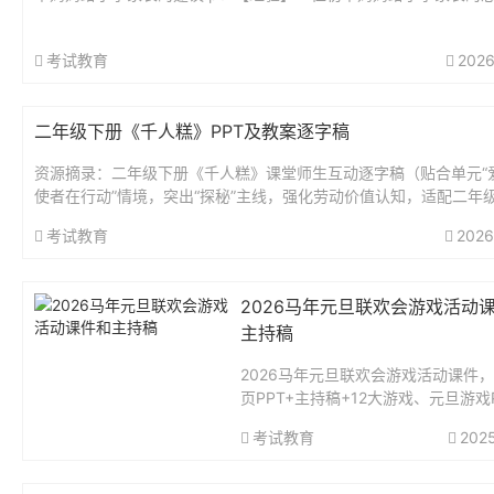
3-6年级开学第一课-课文笔记超全-收藏.pdf6个小“...
考试教育
2026
二年级下册《千人糕》PPT及教案逐字稿
资源摘录：二年级下册《千人糕》课堂师生互动逐字稿（贴合单元“
使者在行动”情境，突出“探秘”主线，强化劳动价值认知，适配二年
奏）第一课时开场导入：情境衔接，质疑探秘师：爱心小使者们，上节
考试教育
2026
2026马年元旦联欢会游戏活动
主持稿
2026马年元旦联欢会游戏活动课件，
页PPT+主持稿+12大游戏、元旦游戏PP
元旦联欢会游戏。PPT共71页。...
考试教育
202