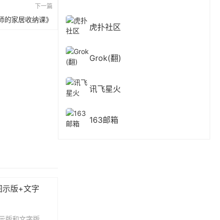
下一篇
师的家居收纳课》
虎扑社区
Grok(翻)
讯飞星火
163邮箱
图示版+文字
示版和文字版，