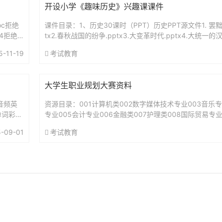
开设小学《趣味历史》兴趣课课件
oc拒绝
课件目录：1、历史30课时（PPT）历史PPT源文件1. 罢
4拒绝
tx2.春秋战国的纷争.pptx3.大变革时代.pptx4.大统一的汉
古代农业.ppt6古代商业的...
5-11-19
考试教育
大学生职业规划大赛资料
音频英
资源目录：001计算机类002数字媒体技术专业003音乐专
单词彩色
专业005会计专业006金融类007护理类008国际贸易专
业010学前教育专业011电子商务专业012临床医...
-09-01
考试教育
702001108号