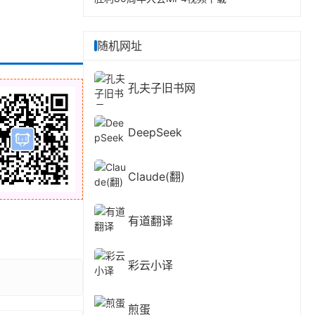
随机网址
孔夫子旧书网
DeepSeek
Claude(翻)
有道翻译
彩云小译
煎蛋