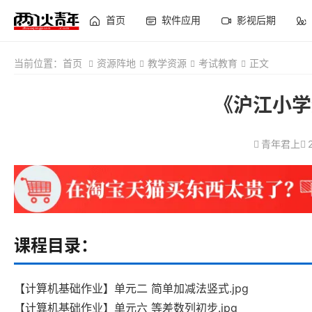
首页
软件应用
影视后期
当前位置：
首页
资源阵地
教学资源
考试教育
正文
《沪江小学
青年君上
课程目录：
【计算机基础作业】单元二 简单加减法竖式.jpg
【计算机基础作业】单元六 等差数列初步.jpg