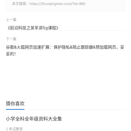
本文链接：
https://2huoqingnian.com/?id=885
上一篇
《前沿科技之吴军讲5g课程》
下一篇
谷歌&火狐网页加速扩展：保护隐私&阻止跟踪器&预加载网页，妥
妥的！
猜你喜欢
小学全科全年级资料大全集
考试教育