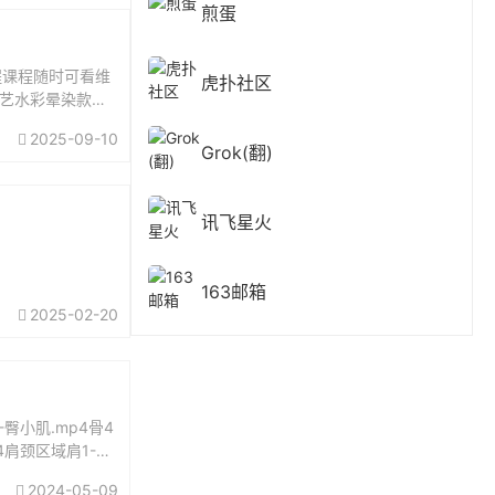
煎蛋
程课程随时可看维
虎扑社区
雕艺水彩晕染款式
课程穿...
2025-09-10
Grok(翻)
讯飞星火
163邮箱
2025-02-20
-臀小肌.mp4骨4
p4肩颈区域肩1-斜
2024-05-09