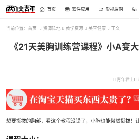
首页
软件应用
影视后期
当前位置：
首页
资源阵地
教学资源
美容健康
正文
《21天美胸训练营课程》小A变
青年君上
想要挺拔的胸部，看这个教程没错了，小胸也能傲然挺拔！让