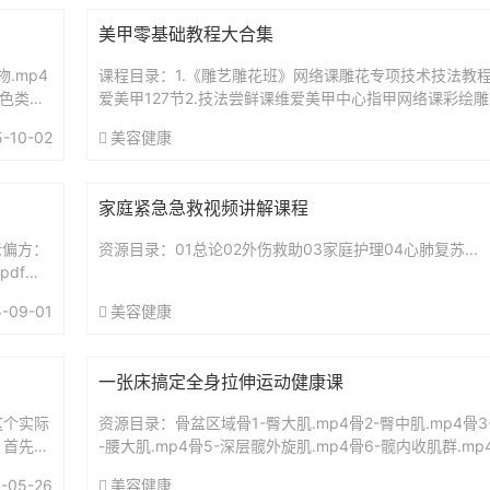
美甲零基础教程大合集
.mp4
课程目录：1.《雕艺雕花班》网络课雕花专项技术技法教
赤色类琥
爱美甲127节2.技法尝鲜课维爱美甲中心指甲网络课彩绘
教学5节3.《日式美甲款式班》维爱美甲中心指甲网络课款式
5-10-02
美容健康
家庭紧急急救视频讲解课程
老偏方：
资源目录：01总论02外伤救助03家庭护理04心肺复苏...
pdf很
-09-01
美容健康
一张床搞定全身拉伸运动健康课
这个实际
资源目录：骨盆区域骨1-臀大肌.mp4骨2-臀中肌.mp4骨3
？首先，
-腰大肌.mp4骨5-深层髋外旋肌.mp4骨6-髋内收肌群.m
友，老婆
方肌.mp4肩2-胸锁乳突肌.mp4...
-05-26
美容健康