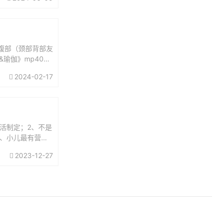
in腹部（颈部背部友
&瑜伽》mp405
2024-02-17
活制定；2、不是
1、小儿最有营养
。小孩子3岁...
2023-12-27