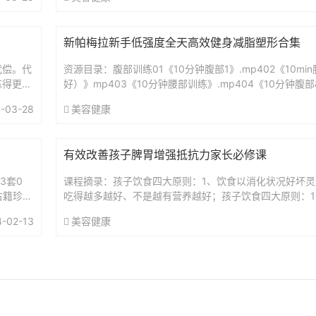
新帕梅拉新手低强度全天高效健身减脂塑形合集
代偿。代
资源目录：腹部训练01《10分钟腹部1》.mp402《10m
练得更
好）》mp403《10分钟腰部训练》.mp404《10分钟腹部
正确导致
《10分钟新手腹肌》.mp406...
-03-28
美容健康
有效改善孩子脾胃增强抵抗力家长必修课
3套0
课程摘录：孩子饮食四大原则：1、饮食以消化状况好坏灵
古籍珍稀
吃得越多越好、不是越有营养越好；孩子饮食四大原则：
的食物是适合其年龄段的主食；2、吃的东西是否能消化吸收
4-02-13
美容健康