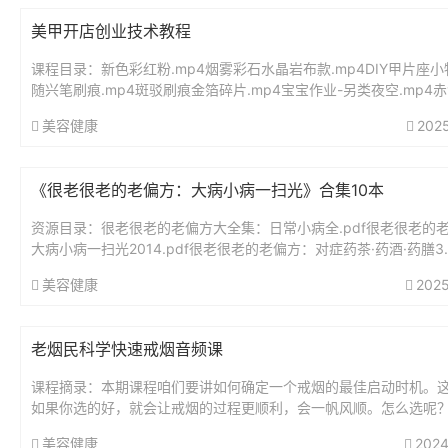
美甲开店创业技术教程
课程目录：新色彩红粉.mp4烟雾彩石水晶岩布款.mp4DIY甲片座小物
随兴笔刷痕.mp4斑驳刷痕金箔碎片.mp4宝宝作业-另类夜空.mp4
珀.mp4DIY软管水晶延甲胶mp4软管水晶延...
美容健康
202
《很老很老的老偏方：大病小病一扫光》合集10本
资源目录：很老很老的老偏方大全集：日常小病全.pdf很老很老的
大病小病一扫光2014.pdf很老很老的老偏方：对症药茶·药酒·药膳3.
老很老的老偏方：上班族小病小痛一扫光.pdf很老很...
美容健康
2025
老烟民科学快速戒烟音频课
课程摘录：本期课程咱们要讲如何确定一个戒烟的最佳启动时机。
如果你选的好，就会让戒烟的过程更顺利，会一帆风顺。怎么选呢
您最好选一个标志性的日子，作为启动戒烟的第一天，比如选女朋
美容健康
2024