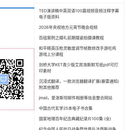
TED演讲稿中英双语100篇视频音频注释字幕
电子版资料
2026年央视地方元宵节晚会视频
百组案例之婚礼前期摆姿拍摄课教程
和平精英压枪灵敏度调节帧数修改手游吃鸡
游戏上分课程
剑桥大学KET青少版艾宾浩斯默写纸pdf可打
印素材
沉浸式翻译，一款浏览器翻译扩展(暴雷通知)
附其他推荐
jmail，爱泼斯坦邮件相册等信息整合网站
中国古代玄学25本电子书合集
国家地理百年纪念典藏纪录片100集 (全)
纪念中国人民抗日战争暨世界反法西斯战争