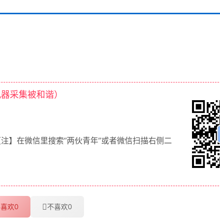
机器采集被和谐）
【注】在微信里搜索“两伙青年”或者微信扫描右侧二
喜欢
0
不喜欢
0