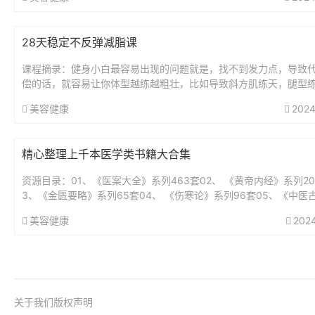
或...
28天稳定不反弹减脂课
课程摘录：健身小白最容易出现的问题就是，找不到发力点，导致
偿的话，就容易让你体型越练越粗壮，比如导致斜方肌练天，腿型
粗，还有腰围越来越宽，这种情况都是因为发力方式和呼吸方式不
美容健康
2024
的，...
精心整理上千本医学类书籍大合集
资源目录：01、《医案大全》系列463套02、 《黄帝内经》系列20
3、《金匮要略》系列65套04、 《伤寒论》系列96套05、《中医
抄本精》系列58册06、《现代著名老中医名著丛书》7...
美容健康
202
关于我们
版权声明