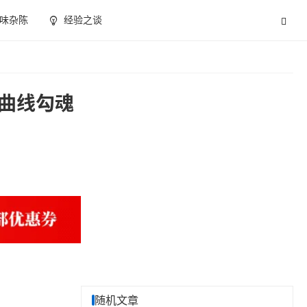
味杂陈
经验之谈
做曲线勾魂
随机文章