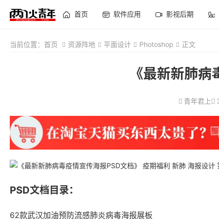
首页
软件应用
影视后期
当前位置：
首页
资源阵地
平面设计
Photoshop
正文
《最新新肺病
青年君上
PSD文档目录：
62款武汉加油预防流感肺炎病毒海报展板