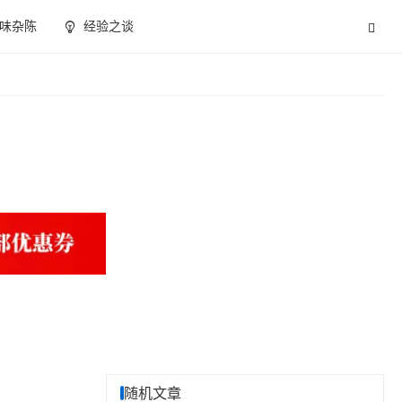
味杂陈
经验之谈
随机文章