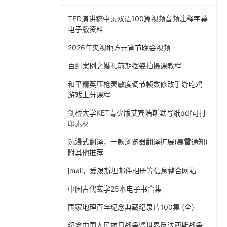
TED演讲稿中英双语100篇视频音频注释字幕
电子版资料
2026年央视地方元宵节晚会视频
百组案例之婚礼前期摆姿拍摄课教程
和平精英压枪灵敏度调节帧数修改手游吃鸡
游戏上分课程
剑桥大学KET青少版艾宾浩斯默写纸pdf可打
印素材
沉浸式翻译，一款浏览器翻译扩展(暴雷通知)
附其他推荐
jmail，爱泼斯坦邮件相册等信息整合网站
中国古代玄学25本电子书合集
国家地理百年纪念典藏纪录片100集 (全)
纪念中国人民抗日战争暨世界反法西斯战争