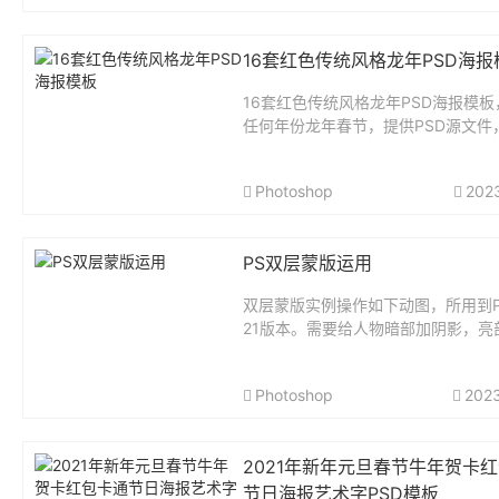
16套红色传统风格龙年PSD海报
16套红色传统风格龙年PSD海报模板
任何年份龙年春节，提供PSD源文件
任意修改文字和元素，模板质量不错
一份压缩包311M。...
Photoshop
202
PS双层蒙版运用
双层蒙版实例操作如下动图，所用到P
21版本。需要给人物暗部加阴影，亮
亮，加强人物立体感，但是不想影响
以外的背景。这时，可以采用给亮度
Photoshop
202
蒙版，再将其放入加了相同蒙版的组
以限定...
2021年新年元旦春节牛年贺卡
节日海报艺术字PSD模板