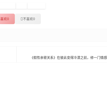
疫期福利
新肺
海报设计
喜欢
0
不喜欢
0
《假性亲密关系》在彼此变得冷漠之前，修一门情感关