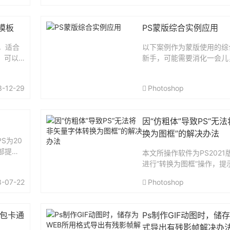
模板
PS蒙版综合实例应用
，适合
以下案例作为蒙版使用的综
，可以
新手，可能需要消化一会儿
。打包
这个例子可以加深对蒙版的
分为图层蒙版、剪贴蒙版、
3-12-29
Photoshop
蒙版，前两个用得最多。今
目比较...
因“仿粗体”导致PS“无
换为图框”的解决办法
S为20
部提
本文所操作软件为PS202
到人物
进行“转换为图框”操作，提
曲线加
字体转换为图框”，这时导
3-07-22
Photoshop
下，可
们激活了字符面板的“仿粗体
所示，将其关闭即可。...
红包卡通
Ps制作GIF动图时，储
式导出有残影帧解决办