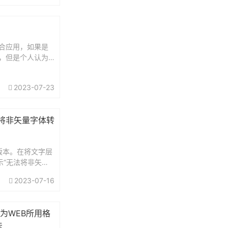
合应用，如果是
，但是个人认为
认识。PS中蒙版
矢量蒙版和快速
2023-07-23
天发现网站PS栏
法将非矢量字体转
1版本。在将文字层
示“无法将非矢量
致的原因可能是我
2023-07-16
”，所以，如下图
存为WEB所用格
法