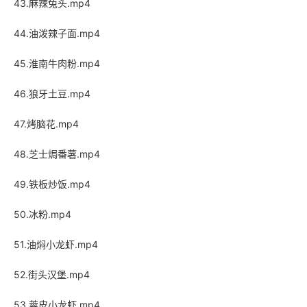
43.麻辣兔头.mp4
44.油泼辣子面.mp4
45.淮南牛肉粉.mp4
46.狼牙土豆.mp4
47.烤脑花.mp4
48.芝士焗番薯.mp4
49.铁板炒饭.mp4
50.冰粉.mp4
51.油焖小龙虾.mp4
52.街头汉堡.mp4
53.蓉皮小龙虾.mp4