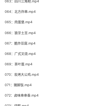
063：四川三角粑.mp4
064：北方炸串.mp4
065
肉蛋堡.mp4
：
066：狼牙土豆.mp4
067：脆炸豆腐.mp4
068：广式叉烧.mp4
069：茶叶蛋.mp4
070：炭烤大公鸡.mp4
071：猪脚饭.mp4
072：卤味串串香.mp4
073：烧鸭.mp4