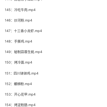
145：冷吃牛肉.mp4
146：炒河粉.mp4
147：十三香小龙虾.mp4
148：手撕鸡.mp4
149：秘制蒜蓉生蚝.mp4
150
烤冷面.mp4
：
151：四川钵钵鸡.mp4
152：螺蛳粉.mp4
153：开心花甲.mp4
154：烤淀粉肠.mp4