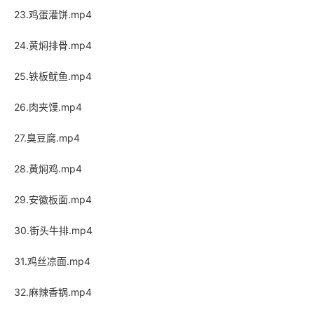
23.鸡蛋灌饼.mp4
24.黄焖排骨.mp4
25.铁板鱿鱼.mp4
26.肉夹馍.mp4
27.臭豆腐.mp4
28.黄焖鸡.mp4
29.安徽板面.mp4
30.街头牛排.mp4
31.鸡丝凉面.mp4
32.麻辣香锅.mp4