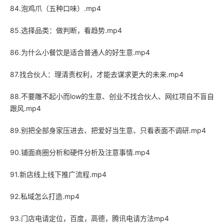
84.泡鸡爪（五种口味）.mp4
85.选择品类：做判断，看趋势.mp4
86.为什么小餐饮是适合普通人的好生意.mp4
87.找合伙人：理清责权利，才能去谋求更大的未来.mp4
88.不要雕不起小而low的生意、创业不找合伙人、网红项自不盲自
跟风.mp4
89.别把全部身家压进去、把爱好当生意、只看表面不调研.mp4
90.铺面商圈分析和硬件分析及注意事情.mp4
91.新店线上线下推广流程.mp4
92.私域怎么打造.mp4
93.门店电请定位，百度，高德，腾讯电请方法mp4