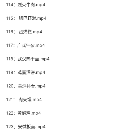
114：烈火牛肉.mp4
115： 锅巴虾滑.mp4
116： 蛋烘糕.mp4
117：广式牛杂.mp4
118：武汉热干面.mp4
119：鸡蛋灌饼.mp4
120：黄焖排骨.mp4
121： 肉夹馍.mp4
122：黄焖鸡.mp4
123
安徽板面.mp4
：