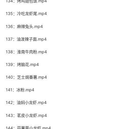
134：烤鸡翅包饭.mp4
135
冷吃龙虾尾.mp4
：
136：麻辣兔头.mp4
137：油泼辣子面.mp4
138：淮南牛肉粉.mp4
139：烤脑花.mp4
140：芝士焗番薯.mp4
141：冰粉.mp4
142
油焖小龙虾.mp4
：
143：茗皮小龙虾.mp4
144：蒜薯蓉小龙虾.mp4