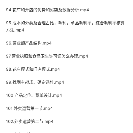
94.花车和开店的优势和劣势及数据分析.mp4
95.成本的分类及合理占比，毛利，单品毛利率，综合毛利率核算
方法.mp4
96.营业额产品结构.mp4
97.营业执照和食品卫生许可证怎么办理.mp4
98.花车模式和门店模式.mp4
99.找到主战场、确定选址.mp4
100.产品定位、菜单设计.mp4
101.外卖运营第一节.mp4
102.外卖运营第二节.mp4