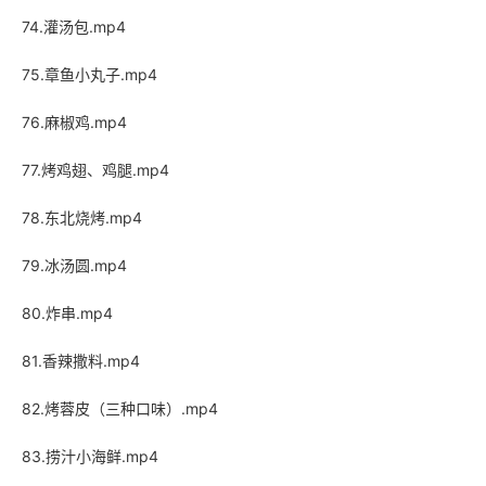
74.灌汤包.mp4
75.章鱼小丸子.mp4
76.麻椒鸡.mp4
77.烤鸡翅、鸡腿.mp4
78.东北烧烤.mp4
79.冰汤圆.mp4
80.炸串.mp4
81.香辣撒料.mp4
82.烤蓉皮（三种口味）.mp4
83.捞汁小海鲜.mp4