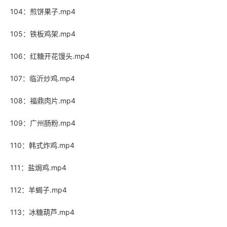
104：煎饼果子.mp4
105：铁板鸡架.mp4
106：红糖开花馒头.mp4
107：临沂炒鸡.mp4
108：福鼎肉片.mp4
109：广州肠粉.mp4
110：韩式炸鸡.mp4
111：盐焗鸡.mp4
112：羊蝎子.mp4
113：冰糖葫芦.mp4