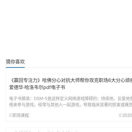
猜你喜欢
《赢回专注力》哈佛分心对抗大师帮你攻克职场6大分心顽疾
爱德华·哈洛韦尔pdf电子书
电子书摘录：DSM-5是这样定义网络游戏障碍的：持续地、反复地
络来参与游戏，经常与其他人一起游戏，导致临床显著的损害或痛苦
个月内表现为下述5个（或更多）标准：1.沉涵于网络游戏（个体想着.
职场课程
2020