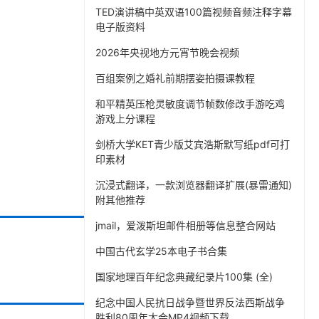
TED演讲稿中英双语100篇视频音频注释字幕
电子版资料
2026年央视地方元宵节晚会视频
百组案例之婚礼前期摆姿拍摄课教程
和平精英压枪灵敏度调节帧数修改手游吃鸡
游戏上分课程
剑桥大学KET青少版艾宾浩斯默写纸pdf可打
印素材
沉浸式翻译，一款浏览器翻译扩展(暴雷通知)
附其他推荐
jmail，爱泼斯坦邮件相册等信息整合网站
中国古代玄学25本电子书合集
国家地理百年纪念典藏纪录片100集 (全)
纪念中国人民抗日战争暨世界反法西斯战争
胜利80周年大会MP4视频下载