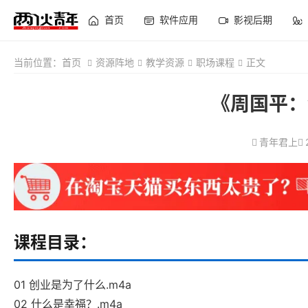
首页
软件应用
影视后期
当前位置：
首页
资源阵地
教学资源
职场课程
正文
《周国平：
青年君上
课程目录：
01 创业是为了什么.m4a
02 什么是幸福？.m4a