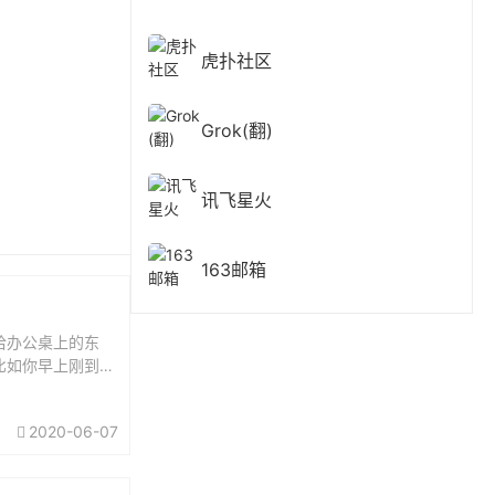
虎扑社区
Grok(翻)
讯飞星火
163邮箱
拾办公桌上的东
比如你早上刚到公
作了再收桌子，本
2020-06-07