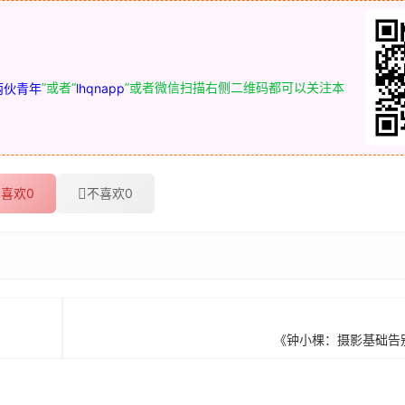
”或者“
”或者微信扫描右侧二维码都可以关注本
两伙青年
lhqnapp
喜欢
0
不喜欢
0
《钟小棵：摄影基础告