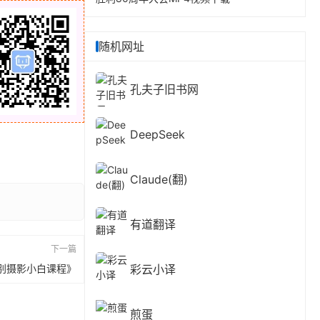
随机网址
孔夫子旧书网
DeepSeek
Claude(翻)
有道翻译
下一篇
别摄影小白课程》
彩云小译
煎蛋