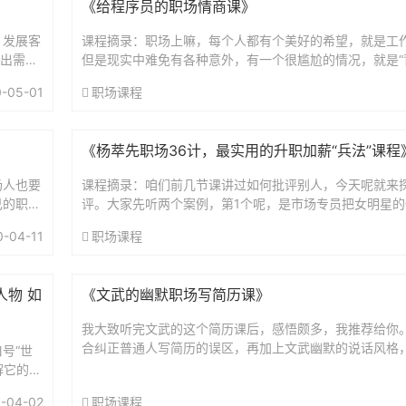
《给程序员的职场情商课》
：发展客
课程摘录：职场上嘛，每个人都有个美好的希望，就是工
突出需要
但是现实中难免有各种意外，有一个很尴尬的情况，就是“
信，职场上的小伙伴们，像上边小灰的遭遇，或多或少都
-05-01
职场课程
数...
《杨萃先职场36计，最实用的升职加薪“兵法”课程
场人也要
课程摘录：咱们前几节课讲过如何批评别人，今天呢就来
己的职场
评。大家先听两个案例，第1个呢，是市场专员把女明星
...
了16米3，跟明星经纪人洽谈的时候万分尴尬。后来丹丹
0-04-11
职场课程
了，...
人物 如
《文武的幽默职场写简历课》
我大致听完文武的这个简历课后，感悟颇多，我推荐给你
合纠正普通人写简历的误区，再加上文武幽默的说话风格
号“世
不沉闷，反而令人哈哈大笑。特别是文武对担任HR期间所
理解它的含
斗...
-04-02
职场课程