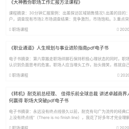
《大神教你职场工作汇报方法课程》
课程摘录：30分钟汇报案例：出差探访区域销售情况1.出差的目的
户，调查现有市场2.市场调查结果：竞争激烈，市场饱和。3.重点
上级支持和协调的产品与市场问题4.并给出下一步的具体行动方案...
职场课程
2020
《职业通道》人生规划与事业进阶指南pdf电子书
电子书摘录：第六章搬走职场绊脚石保持积极心理状态的同时，职
认识到负面思考的危害。职场人应当埋头工作，抬头微笑，练就自
技能。打破心的羁绊，人才走向更大的舞台。[两伙青年教学网：2huoq
职场课程
202
《转机》耐克前总经理、 佳得乐前全球总裁 讲述卓越商界
何赢得 职场大突破pdf电子书
电子书摘录：永远没有终点线很久以前，耐克有句广为流传的经典口
上没有终点线”（There is no finish line），我花了好多年才完全
义。我们容易只盯着目标，想象一旦我们实现...
职场课程
2020