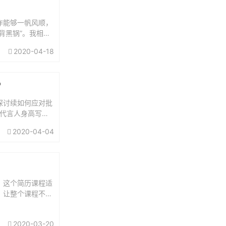
作能够一帆风顺，
背黑锅”。我相
遇到过。但是大多
2020-04-18
》
探讨续如何应对批
的代言人身高写成
也跟总监道歉
2020-04-04
。这个简历课程适
，让整个课程不仅
收到简历的“批
2020-03-20