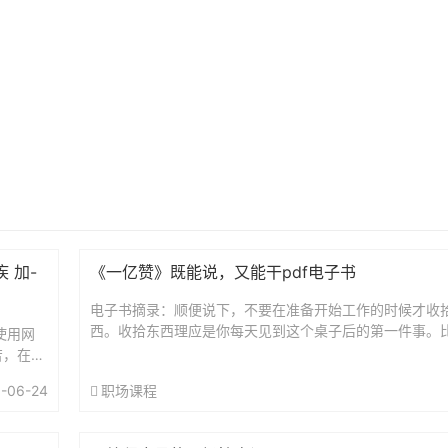
 加-
《一亿赞》既能说，又能干pdf电子书
电子书摘录：顺便说下，不要在准备开始工作的时候才收
西。收拾东西理应是你每天见到这个桌子后的第一件事。
使用网
司，发现桌子乱，就先收拾一下，省得一会儿正式开始工
，在12
来连...
..
-06-24
职场课程