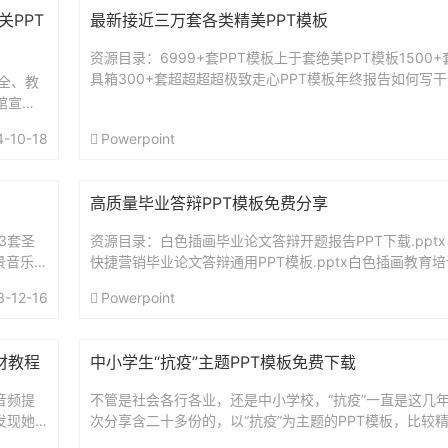
关PPT
最新接近三万套各类精美PPT模板
资源目录：6999+套PPT模板上于套绝美PPT模板1500
具箱300+套超超超超极致走心PPT模板年终报告如何写干
安全、教
00+套精选PPT素材包合集1200+套极致走心...
馆宣
4-10-18
Powerpoint
高质量毕业答辩PPT模板免费分享
3套圣
资源目录：白色插画毕业论文答辩开题报告PPT下载.ppt
景音乐如
快捷营销毕业论文答辩通用PPT模板.pptx白色插画教育培
案例.pptx白色插画教育学术毕业答辩PPT案例.pp...
3-12-16
Powerpoint
材教程
中小学生“抗疫”主题PPT模板免费下载
音频提
不管是社会各行各业，还是中小学校，“抗疫”一直是这几
发现她
次分享含二十多份的，以“抗疫”为主题的PPT模板，比较
像是切
的，有需要自行下载，不放图了。...