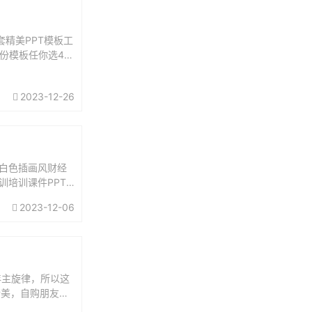
+套精美PPT模板工
份模板任你选44
2023-12-26
x白色插画风财经
训培训课件PPT
2023-12-06
年主旋律，所以这
精美，自购朋友用