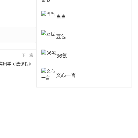
当当
豆包
36氪
下一篇
实用学习法课程》
文心一言