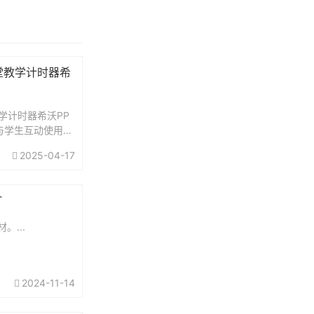
堂教学计时器希
学计时器希沃PP
与学生互动使用。
式30分钟.mp4
2025-04-17
秒.mp420分钟.m
T
。...
2024-11-14