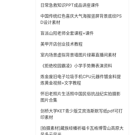
日常急救知识PPT成品讲座课件
中国传统红色喜庆大气海报竖屏背景底纹PS
D设计素材
盲派山阳老师全套课程+课件
美甲开店创业技术教程
室内场景虚拟背景墙图片绿幕直播间素材
《拒绝校园霸凌》小学手势舞表演资料
炼金废旧电子垃圾手机CPU元器件镀金料提
炼黄金视频+文字教程
怀旧老照片生活照中国民俗抗战纪实拍摄影
图片合集
剑桥大学KET青少版艾宾浩斯默写纸pdf可打
印素材
[拍摄素材]藏族经幡祈福卡瓦格博雪山高原大
风多云风光