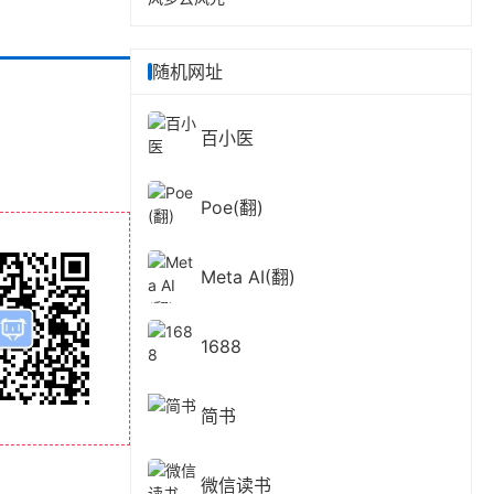
随机网址
百小医
Poe(翻)
Meta AI(翻)
1688
简书
微信读书