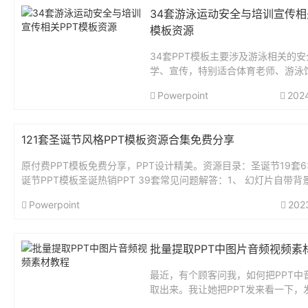
34套游泳运动安全与培训宣传相
模板资源
34套PPT模板主要涉及游泳相关的
学、宣传，特别适合体育老师、游泳
传，班主任安全教育的人群使用。...
Powerpoint
202
121套圣诞节风格PPT模板资源合集免费分享
原付费PPT模板免费分享，PPT设计精美。资源目录：圣诞节19套6
诞节PPT模板圣诞热销PPT 39套常见问题解答：1、 幻灯片自带背
何去掉（1）缩小右下角视图比例第一页幻灯片外可以...
Powerpoint
202
批量提取PPT中图片音频视频素
最近，有个顾客问我，如何把PPT中
取出来。我让她把PPT发来看一下，
想提取的音频无法找到播放按钮，好