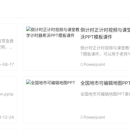
倒计时正计时视频与课
沃PPT模板课件
日常急救
使用，资
倒计时正计时视频与课堂教
T模板课件，可以用于老师
资源目录：希沃备用多媒体格
5-08-17
Powerpoint
90秒.mp425分钟.mp430
p415分钟.mp...
全国地市可编辑地图PP
n.pptp
全国地市可编辑地图PPT素材
4-12-24
Powerpoint