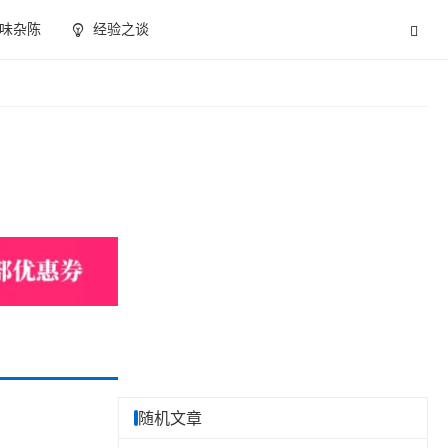
味杂陈
经验之谈
随机文章