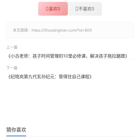
喜欢
0
不喜欢
0
本文链接：
https://2huoqingnian.com/?id=809
上一篇
《小古老师：孩子时间管理的10堂必修课，解决孩子拖拉磨蹭》
下一篇
《纪晓岚第九代玄孙纪元：管得住自己课程》
猜你喜欢