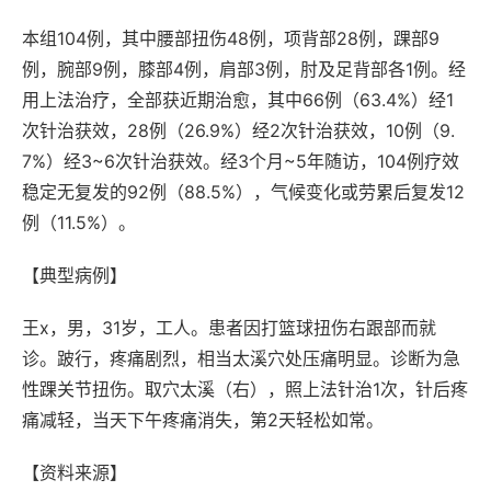
本组104例，其中腰部扭伤48例，项背部28例，踝部9
例，腕部9例，膝部4例，肩部3例，肘及足背部各1例。经
用上法治疗，全部获近期治愈，其中66例（63.4%）经1
次针治获效，28例（26.9%）经2次针治获效，10例（9.
7%）经3~6次针治获效。经3个月~5年随访，104例疗效
稳定无复发的92例（88.5%），气候变化或劳累后复发12
例（11.5%）。
【典型病例】
王x，男，31岁，工人。患者因打篮球扭伤右跟部而就
诊。跛行，疼痛剧烈，相当太溪穴处压痛明显。诊断为急
性踝关节扭伤。取穴太溪（右），照上法针治1次，针后疼
痛减轻，当天下午疼痛消失，第2天轻松如常。
【资料来源】