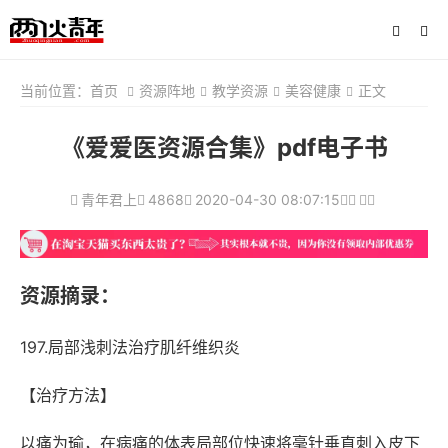
当前位置：
首页
资源阵地
教学资源
美容健康
正文
《爱爱医资源合集》pdf电子书
青年君上
4868
2020-04-30 08:07:15
资源摘录：
197.局部浅刺法治疗肌纤维织炎
【治疗方法】
以痛为瑜，在病痛的体表局部位快速将毫针垂直刺入皮下