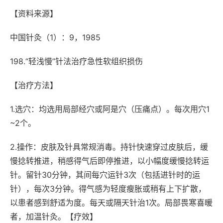
【资料来源】
中国针灸（1）：9，1985
198.“轻浅慢”针法治疗急性软组织损伤
【治疗方法】
1.选穴：均选用局部经穴或阿是穴（压痛点）。每次用穴1
~2个。
2.操作：皮肤及针具常规消毒。持针快速穿过皮肤后，缓
慢捻转推进，稍感得气后即停推进，以小幅度缓慢捻转运
针。留针30分钟，其间每穴运针3次（包括进针时的运
针），每次3分钟。得气感为轻度瘦胀或稍有上下扩散，
以患者感到舒适为度。每天或隔天针治1次。局部畏寒喜暖
者，加温针灸。【疗效】