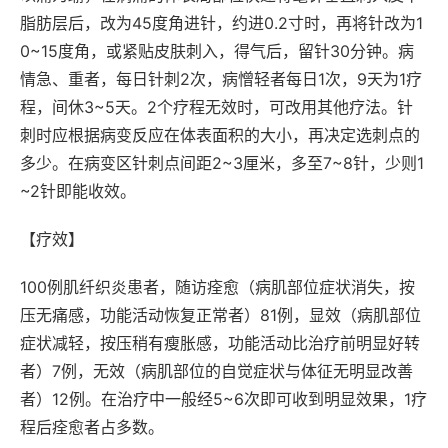
脂肪层后，改为45度角进针，约进0.2寸时，再将针改为1
0~15度角，或紧贴皮肤刺入，得气后，留针30分钟。病
情急、重者，每日针刺2次，病憎轻者每日1次，9天为1疗
程，间休3~5天。2个疗程无效时，可改用其他疗法。针
刺时应根据病变反应在体表面积的大小，再决定选刺点的
多少。在病变区针刺点间距2~3厘米，多至7~8针，少则1
~2针即能收效。
【疗效】
100例肌纤织炎患者，随访痊愈（病肌部位症状消失，按
压无痛感，功能活动恢复正常者）81例，显效（病肌部位
症状减轻，按压稍有瘦胀感，功能活动比治疗前明显好转
者）7例，无效（病肌部位的自觉症状与体征无明显改善
者）12例。在治疗中一般经5~6次即可收到明显效果，1疗
程后痊愈者占多数。