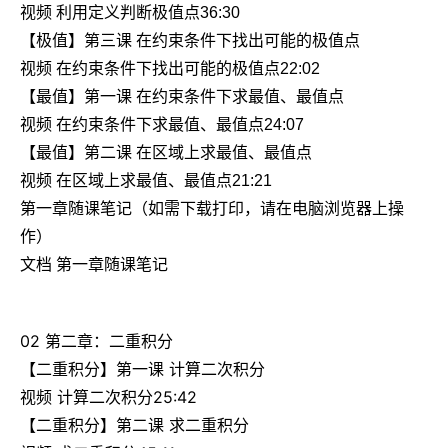
视频 利用定义判断极值点36:30
【极值】第三课 在约束条件下找出可能的极值点
视频 在约束条件下找出可能的极值点22:02
【最值】第一课 在约束条件下求最值、最值点
视频 在约束条件下求最值、最值点24:07
【最值】第二课 在区域上求最值、最值点
视频 在区域上求最值、最值点21:21
第一章随课笔记（如需下载打印，请在电脑浏览器上操
作）
文档 第一章随课笔记
02 第二章：二重积分
【二重积分】第一课 计算二次积分
视频 计算二次积分25:42
【二重积分】第二课 求二重积分