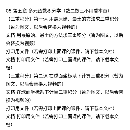
05 第五章 多元函数积分学（数二数三不用看本章）
【三重积分】第一课 用最原始、最土的方法求三重积分
（暂为图文，以后会替换为视频的）
文档 用最原始、最土的方法求三重积分（暂为图文，以后
会替换为视频）
打印用文件（若需打印上面课的课件，请下载本文档）
文档 打印用文件（若需打印上面课的课件，请下载本文
档）
【三重积分】第二课 在球面坐标系下计算三重积分（暂为
图文，以后会替换为视频的）
文档 在球面坐标系下计算三重积分（暂为图文，以后会替
换为视频的）
打印用文件（若需打印上面课的课件，请下载本文档）
文档 打印用文件（若需打印上面课的课件，请下载本文
档）