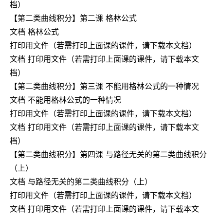
档）
【第二类曲线积分】第二课 格林公式
文档 格林公式
打印用文件（若需打印上面课的课件，请下载本文档）
文档 打印用文件（若需打印上面课的课件，请下载本文
档）
【第二类曲线积分】第三课 不能用格林公式的一种情况
文档 不能用格林公式的一种情况
打印用文件（若需打印上面课的课件，请下载本文档）
文档 打印用文件（若需打印上面课的课件，请下载本文
档）
【第二类曲线积分】第四课 与路径无关的第二类曲线积分
（上）
文档 与路径无关的第二类曲线积分（上）
打印用文件（若需打印上面课的课件，请下载本文档）
文档 打印用文件（若需打印上面课的课件，请下载本文