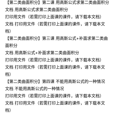
【第二类曲面积分】第二课 用高斯公式求第二类曲面积分
文档 用高斯公式求第二类曲面积分
打印用文件（若需打印上面课的课件，请下载本文档）
文档 打印用文件（若需打印上面课的课件，请下载本文
档）
【第二类曲面积分】第三课 用高斯公式+补面求第二类曲
面积分
文档 用高斯公式+补面求第二类曲面积分
打印用文件（若需打印上面课的课件，请下载本文档）
文档 打印用文件（若需打印上面课的课件，请下载本文
档）
【第二类曲面积分】第四课 不能用高斯公式的一种情况
文档 不能用高斯公式的一种情况
打印用文件（若需打印上面课的课件，请下载本文档）
文档 打印用文件（若需打印上面课的课件，请下载本文
档）