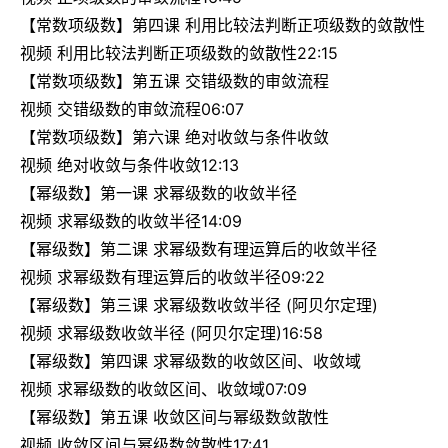
【常数项级数】第四课 利用比较法判断正项级数的敛散性
视频 利用比较法判断正项级数的敛散性22:15
【常数项级数】第五课 交错级数的审敛流程
视频 交错级数的审敛流程06:07
【常数项级数】第六课 绝对收敛与条件收敛
视频 绝对收敛与条件收敛12:13
【幂级数】第一课 求幂级数的收敛半径
视频 求幂级数的收敛半径14:09
【幂级数】第二课 求幂级数有理运算后的收敛半径
视频 求幂级数有理运算后的收敛半径09:22
【幂级数】第三课 求幂级数收敛半径 (阿贝尔定理)
视频 求幂级数收敛半径 (阿贝尔定理)16:58
【幂级数】第四课 求幂级数的收敛区间、收敛域
视频 求幂级数的收敛区间、收敛域07:09
【幂级数】第五课 收敛区间与幂级数敛散性
视频 收敛区间与幂级数敛散性17:41