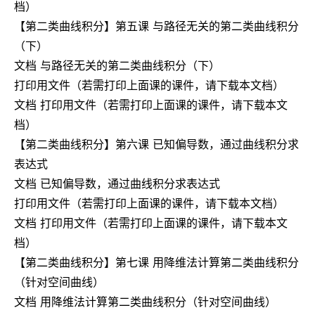
档）
【第二类曲线积分】第五课 与路径无关的第二类曲线积分
（下）
文档 与路径无关的第二类曲线积分（下）
打印用文件（若需打印上面课的课件，请下载本文档）
文档 打印用文件（若需打印上面课的课件，请下载本文
档）
【第二类曲线积分】第六课 已知偏导数，通过曲线积分求
表达式
文档 已知偏导数，通过曲线积分求表达式
打印用文件（若需打印上面课的课件，请下载本文档）
文档 打印用文件（若需打印上面课的课件，请下载本文
档）
【第二类曲线积分】第七课 用降维法计算第二类曲线积分
（针对空间曲线）
文档 用降维法计算第二类曲线积分（针对空间曲线）