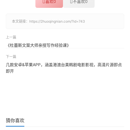
喜欢
0
不喜欢
0
本文链接：
https://2huoqingnian.com/?id=743
上一篇
《杜蕾斯文案大师亲授写作经验课》
下一篇
几款安卓&苹果APP，涵盖港澳台美韩剧电影影视，高清片源即点
即开
猜你喜欢