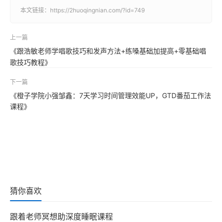
本文链接：
https://2huoqingnian.com/?id=749
上一篇
《跟浩敏老师学唱歌技巧和发声方法+练嗓基础加提高+零基础唱
歌技巧教程》
下一篇
《橙子学院小强邹鑫：7天学习时间管理效能UP，GTD番茄工作法
课程》
猜你喜欢
跟着老师冥想助深度睡眠课程